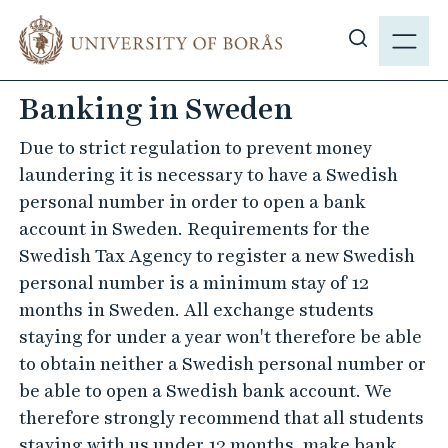
J
M
u
E
S
m
N
h
p
Banking in Sweden
Y
o
t
w
o
Due to strict regulation to prevent money
s
m
laundering it is necessary to have a Swedish
i
a
personal number in order to open a bank
t
i
account in Sweden. Requirements for the
e
n
Swedish Tax Agency to register a new Swedish
s
c
personal number is a minimum stay of 12
e
o
months in Sweden. All exchange students
a
n
staying for under a year won't therefore be able
r
t
to obtain neither a Swedish personal number or
c
e
be able to open a Swedish bank account. We
h
n
therefore strongly recommend that all students
t
staying with us under 12 months, make bank