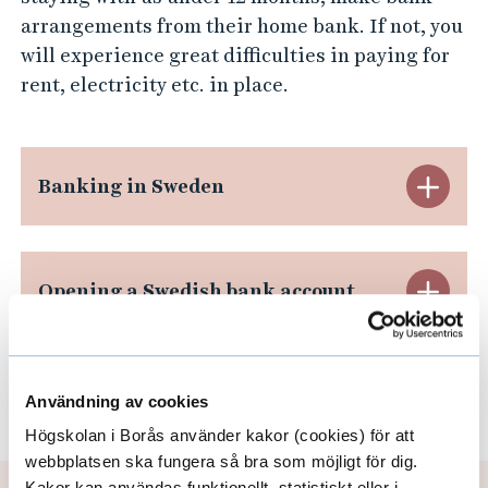
arrangements from their home bank. If not, you
will experience great difficulties in paying for
rent, electricity etc. in place.
S
Banking in Sweden
t
ä
S
Opening a Swedish bank account
n
t
g
ä
S
Available banks
B
Användning av cookies
n
t
Högskolan i Borås använder kakor (cookies) för att
a
g
webbplatsen ska fungera så bra som möjligt för dig.
ä
Kakor kan användas funktionellt, statistiskt eller i