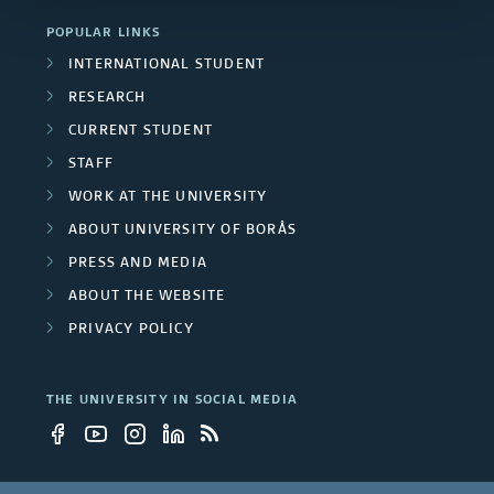
d
b
n
POPULAR LINKS
i
INTERNATIONAL STUDENT
a
s
RESEARCH
n
CURRENT STUDENT
h
k
STAFF
b
WORK AT THE UNIVERSITY
s
a
ABOUT UNIVERSITY OF BORÅS
PRESS AND MEDIA
n
ABOUT THE WEBSITE
k
PRIVACY POLICY
a
THE UNIVERSITY IN SOCIAL MEDIA
c
c