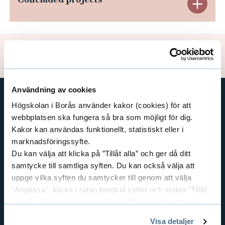
h
E
e
x
i
p
m
Updated: 2025-09-22
e
a
r
n
f
Användning av cookies
d
o
Högskolan i Borås använder kakor (cookies) för att
SHORTCUTS
webbplatsen ska fungera så bra som möjligt för dig.
n
C
THE SWEDISH SCHOOL OF LIBRARY
Kakor kan användas funktionellt, statistiskt eller i
d
AND INFORMATION SCIENCE
marknadsföringssyfte.
o
e
THE SWEDISH SCHOOL OF TEXTILES
Du kan välja att klicka på ”Tillåt alla” och ger då ditt
n
n
samtycke till samtliga syften. Du kan också välja att
BUSINESS AND IT
uppge vilka syften du samtycker till genom att välja
c
LIBRARY AND INFORMATION SCIENCE
"Anpassa", klicka i rutan bredvid syftet och sedan ”Tillåt
THE HUMAN PERSPECTIVE IN CARE
urval”. Du kan när som helst ta tillbaka ditt samtycke
l
EDUCATIONAL WORK
genom att öppna CookieBot på vår sida och klicka på ”Ta
Visa detaljer
u