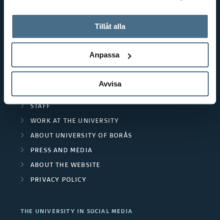
tillbaka samtycke”.
RESOURCE RECOVERY
På fliken "Information" kan du läsa om hur kakorna
d
TEXTILES AND FASHION
används och hur vi och våra leverantörer inhämtar och
Tillåt alla
behandlar personuppgifter.
e
POPULAR LINKS
Anpassa
d
INTERNATIONAL STUDENT
p
RESEARCH
Avvisa
CURRENT STUDENT
r
STAFF
o
WORK AT THE UNIVERSITY
j
ABOUT UNIVERSITY OF BORÅS
PRESS AND MEDIA
e
ABOUT THE WEBSITE
c
PRIVACY POLICY
t
THE UNIVERSITY IN SOCIAL MEDIA
s