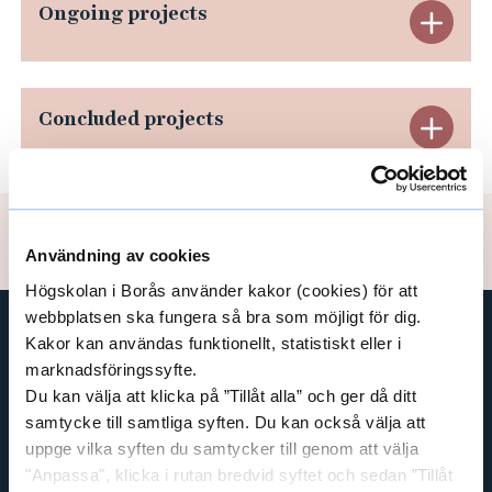
e
Ongoing projects
E
r
t
x
i
p
Concluded projects
E
l
a
&
x
B
n
p
r
Updated: 2025-09-22
d
a
Användning av cookies
i
O
Högskolan i Borås använder kakor (cookies) för att
t
n
webbplatsen ska fungera så bra som möjligt för dig.
t
n
d
Kakor kan användas funktionellt, statistiskt eller i
S
SHORTCUTS
g
marknadsföringssyfte.
C
v
Du kan välja att klicka på ”Tillåt alla” och ger då ditt
THE SWEDISH SCHOOL OF LIBRARY
o
AND INFORMATION SCIENCE
samtycke till samtliga syften. Du kan också välja att
e
o
uppge vilka syften du samtycker till genom att välja
THE SWEDISH SCHOOL OF TEXTILES
n
i
n
"Anpassa", klicka i rutan bredvid syftet och sedan ”Tillåt
BUSINESS AND IT