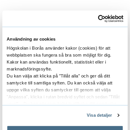
Project Leader
Användning av cookies
Högskolan i Borås använder kakor (cookies) för att
webbplatsen ska fungera så bra som möjligt för dig.
ABAS MOHSENZADEH
Kakor kan användas funktionellt, statistiskt eller i
ASSOCIATE PROFESSOR
marknadsföringssyfte.
SENIOR LECTURER
Du kan välja att klicka på ”Tillåt alla” och ger då ditt
samtycke till samtliga syften. Du kan också välja att
033-435 4534
uppge vilka syften du samtycker till genom att välja
abas.mohsenzadeh@hb.se
"Anpassa", klicka i rutan bredvid syftet och sedan ”Tillåt
urval”. Du kan när som helst ta tillbaka ditt samtycke
genom att öppna CookieBot på vår sida och klicka på ”Ta
Visa detaljer
tillbaka samtycke”.
Researchers/University employees
E
På fliken "Information" kan du läsa om hur kakorna