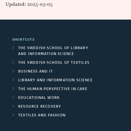
r
c
Updated: 2025-03-05
d
a
a
e
h
F
r
n
a
e
u
c
d
s
r
SHORTCUTS
n
h
P
THE SWEDISH SCHOOL OF LIBRARY
s
d
AND INFORMATION SCIENCE
g
a
/
THE SWEDISH SCHOOL OF TEXTILES
e
r
r
BUSINESS AND IT
U
r
o
t
LIBRARY AND INFORMATION SCIENCE
n
s
THE HUMAN PERSPECTIVE IN CARE
u
n
i
EDUCATIONAL WORK
p
e
RESOURCE RECOVERY
v
s
r
TEXTILES AND FASHION
e
s