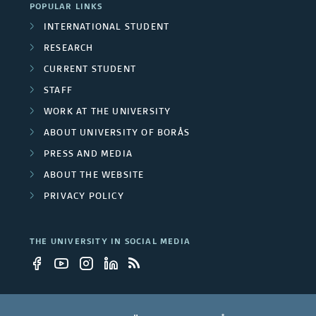
r
POPULAR LINKS
INTERNATIONAL STUDENT
s
RESEARCH
i
CURRENT STUDENT
t
STAFF
WORK AT THE UNIVERSITY
y
ABOUT UNIVERSITY OF BORÅS
e
PRESS AND MEDIA
m
ABOUT THE WEBSITE
PRIVACY POLICY
p
l
THE UNIVERSITY IN SOCIAL MEDIA
o
y
e