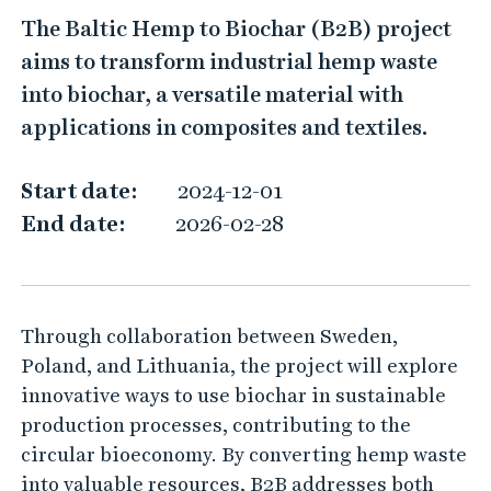
B
The Baltic Hemp to Biochar (B2B) project
a
aims to transform industrial hemp waste
l
into biochar, a versatile material with
t
applications in composites and textiles.
i
c
Start date:
2024-12-01
H
End date:
2026-02-28
e
m
p
Through collaboration between Sweden,
t
Poland, and Lithuania, the project will explore
o
innovative ways to use biochar in sustainable
B
production processes, contributing to the
i
circular bioeconomy. By converting hemp waste
o
into valuable resources, B2B addresses both