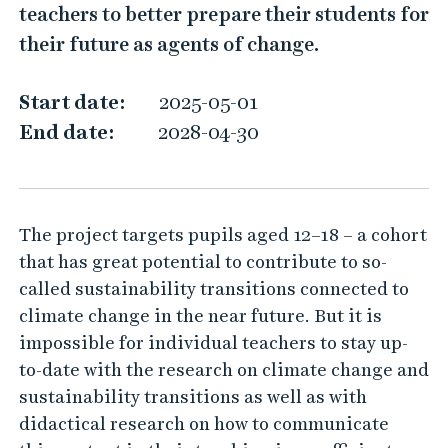
l
teachers to better prepare their students for
i
their future as agents of change.
m
a
Start date:
2025-05-01
t
End date:
2028-04-30
e
c
h
The project targets pupils aged 12–18 – a cohort
a
that has great potential to contribute to so-
n
called sustainability transitions connected to
g
climate change in the near future. But it is
e
impossible for individual teachers to stay up-
t
to-date with the research on climate change and
e
sustainability transitions as well as with
a
didactical research on how to communicate