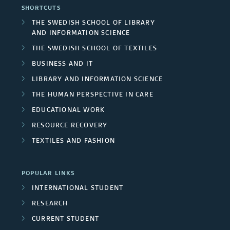
r
r
SHORTCUTS
e
h
a
F
n
THE SWEDISH SCHOOL OF LIBRARY
a
n
AND INFORMATION SCIENCE
e
u
a
s
THE SWEDISH SCHOOL OF TEXTILES
s
r
n
i
l
BUSINESS AND IT
s
t
d
LIBRARY AND INFORMATION SCIENCE
p
i
THE HUMAN PERSPECTIVE IN CARE
/
e
r
o
EDUCATIONAL WORK
U
r
n
o
RESOURCE RECOVERY
n
s
TEXTILES AND FASHION
j
i
e
POPULAR LINKS
v
c
INTERNATIONAL STUDENT
e
RESEARCH
t
r
CURRENT STUDENT
m