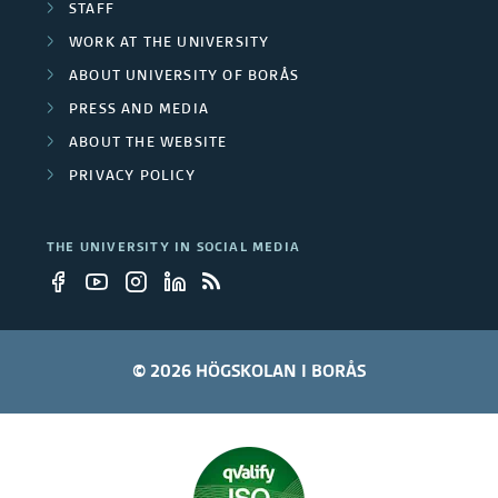
STAFF
s
e
WORK AT THE UNIVERSITY
i
ABOUT UNIVERSITY OF BORÅS
m
t
PRESS AND MEDIA
b
ABOUT THE WEBSITE
y
e
PRIVACY POLICY
e
r
m
THE UNIVERSITY IN SOCIAL MEDIA
s
p
l
© 2026 HÖGSKOLAN I BORÅS
o
y
e