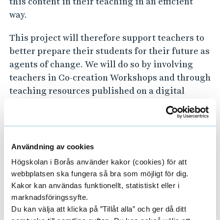
c
this content in their teaching in an efficient
h
way.
i
This project will therefore support teachers to
n
better prepare their students for their future as
g
agents of change. We will do so by involving
s
teachers in Co-creation Workshops and through
u
teaching resources published on a digital
p
platform.
p
o
Project Leader
r
Användning av cookies
t
Högskolan i Borås använder kakor (cookies) för att
Leif Östman, Uppsala universitet
webbplatsen ska fungera så bra som möjligt för dig.
i
Kakor kan användas funktionellt, statistiskt eller i
n
Researchers/University employees
marknadsföringssyfte.
E
g
Du kan välja att klicka på ”Tillåt alla” och ger då ditt
x