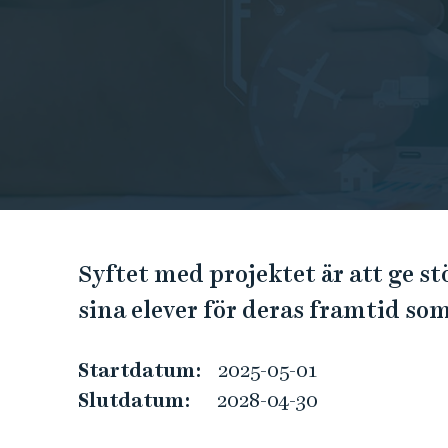
e
h
å
l
l
e
t
U
Syftet med projektet är att ge stö
n
sina elever för deras framtid so
d
Startdatum:
2025-05-01
e
Slutdatum:
2028-04-30