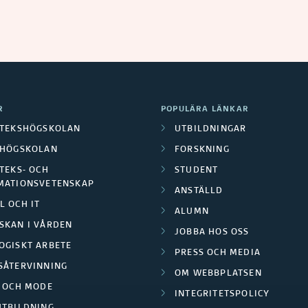
R
POPULÄRA LÄNKAR
OTEKSHÖGSKOLAN
UTBILDNINGAR
LHÖGSKOLAN
FORSKNING
TEKS- OCH
STUDENT
MATIONSVETENSKAP
ANSTÄLLD
L OCH IT
ALUMN
SKAN I VÅRDEN
JOBBA HOS OSS
OGISKT ARBETE
PRESS OCH MEDIA
SÅTERVINNING
OM WEBBPLATSEN
L OCH MODE
INTEGRITETSPOLICY
UTBILDNING