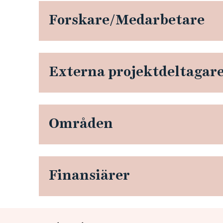
r
Forskare/Medarbetare
k
l
Externa projektdeltagar
i
m
a
Områden
t
o
Finansiärer
m
s