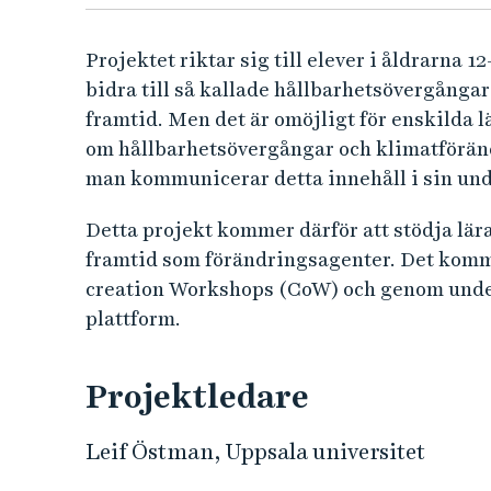
r
v
Projektet riktar sig till elever i åldrarna 12
bidra till så kallade hållbarhetsövergånga
i
framtid. Men det är omöjligt för enskilda 
s
om hållbarhetsövergångar och klimatförän
man kommunicerar detta innehåll i sin unde
n
Detta projekt kommer därför att stödja lära
i
framtid som förändringsagenter. Det kommer
creation Workshops (CoW) och genom under
n
plattform.
g
Projektledare
f
ö
Leif Östman, Uppsala universitet