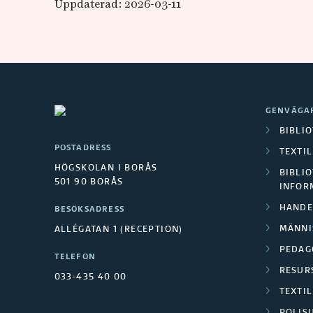
Uppdaterad: 2026-03-11
t
ä
l
l
GENVÄGA
BIBLI
n
POSTADRESS
TEXTI
HÖGSKOLAN I BORÅS
i
BIBLIO
501 90 BORÅS
INFOR
n
HANDE
BESÖKSADRESS
MÄNNI
ALLÉGATAN 1 (RECEPTION)
g
PEDAG
TELEFON
RESUR
033-435 40 00
TEXTI
POLIS