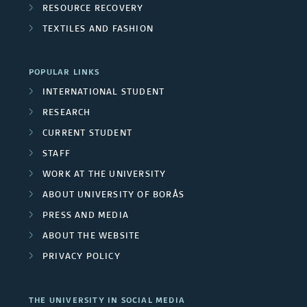
RESOURCE RECOVERY
e
TEXTILES AND FASHION
r
POPULAR LINKS
s
INTERNATIONAL STUDENT
i
RESEARCH
t
CURRENT STUDENT
STAFF
y
WORK AT THE UNIVERSITY
e
ABOUT UNIVERSITY OF BORÅS
m
PRESS AND MEDIA
ABOUT THE WEBSITE
p
PRIVACY POLICY
l
o
THE UNIVERSITY IN SOCIAL MEDIA