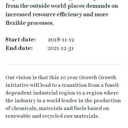
e
from the outside world places demands on
-
increased resource efficiency and more
l
flexible processes.
e
a
Start date:
2018-11-12
d
End date:
2021-12-31
i
n
g
Our vision is that this 10-year Growth Growth
p
initiative will lead to a transition from a fossil-
r
dependent industrial region to a region where
o
the industry is a world leader in the production
c
of chemicals, materials and fuels based on
e
renewable and recycled raw materials.
s