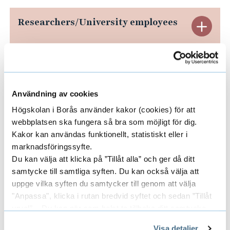
s
i
Researchers/University employees
E
n
x
d
u
p
Areas
E
s
a
Användning av cookies
t
x
n
r
Högskolan i Borås använder kakor (cookies) för att
p
Funders
webbplatsen ska fungera så bra som möjligt för dig.
E
y
d
Kakor kan användas funktionellt, statistiskt eller i
a
x
marknadsföringssyfte.
R
n
Du kan välja att klicka på ”Tillåt alla” och ger då ditt
p
e
Partners
samtycke till samtliga syften. Du kan också välja att
E
d
uppge vilka syften du samtycker till genom att välja
a
s
x
"Anpassa", klicka i rutan bredvid syftet och sedan ”Tillåt
A
n
urval”. Du kan när som helst ta tillbaka ditt samtycke
e
p
r
genom att öppna CookieBot på vår sida och klicka på ”Ta
d
Visa detaljer