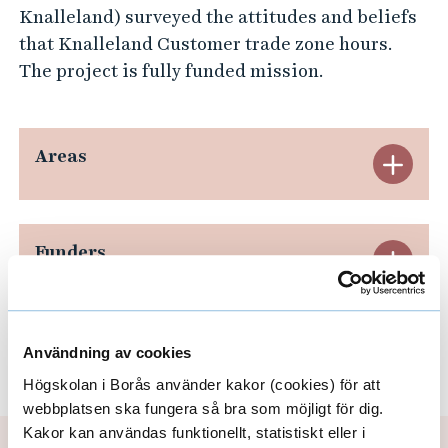
c
Knalleland) surveyed the attitudes and beliefs
i
that Knalleland Customer trade zone hours.
a
The project is fully funded mission.
l
L
o
Areas
E
c
x
a
p
t
Funders
E
i
a
x
o
n
n
p
Partners
E
Användning av cookies
d
s
a
Högskolan i Borås använder kakor (cookies) för att
a
x
A
webbplatsen ska fungera så bra som möjligt för dig.
n
n
p
Kakor kan användas funktionellt, statistiskt eller i
r