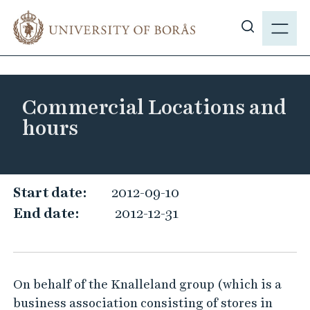
J
M
u
E
S
m
N
h
p
Y
o
t
w
o
Commercial Locations and
s
m
hours
i
a
t
i
e
n
s
c
C
Start date:
2012-09-10
e
o
o
End date:
2012-12-31
a
n
m
r
t
m
c
e
e
h
n
On behalf of the Knalleland group (which is a
r
t
business association consisting of stores in