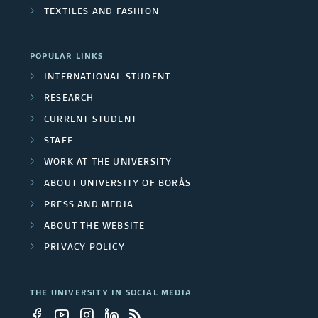
t
n
r
TEXTILES AND FASHION
i
i
s
o
POPULAR LINKS
v
n
INTERNATIONAL STUDENT
e
RESEARCH
r
CURRENT STUDENT
STAFF
s
WORK AT THE UNIVERSITY
i
ABOUT UNIVERSITY OF BORÅS
t
PRESS AND MEDIA
ABOUT THE WEBSITE
y
PRIVACY POLICY
e
m
THE UNIVERSITY IN SOCIAL MEDIA