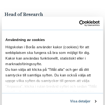
t
i
Head of Research
o
n
b
Researchers/University employees
E
i
Användning av cookies
o
x
Högskolan i Borås använder kakor (cookies) för att
r
p
webbplatsen ska fungera så bra som möjligt för dig.
Areas
E
e
Kakor kan användas funktionellt, statistiskt eller i
a
a
marknadsföringssyfte.
x
Du kan välja att klicka på ”Tillåt alla” och ger då ditt
c
n
p
samtycke till samtliga syften. Du kan också välja att
Funders
t
E
d
uppge vilka syften du samtycker till genom att välja
a
o
"Anpassa", klicka i rutan bredvid syftet och sedan ”Tillåt
x
R
r
urval”. Du kan när som helst ta tillbaka ditt samtycke
n
p
genom att öppna CookieBot på vår sida och klicka på ”Ta
s
e
Partners
Visa detaljer
E
d
tillbaka samtycke”.