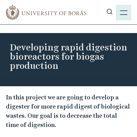
J
M
u
E
S
m
N
h
p
Y
o
t
w
o
Developing rapid digestion
s
m
bioreactors for biogas
i
a
production
t
i
e
n
s
c
e
o
D
a
In this project we are going to develop a
n
e
r
digester for more rapid digest of biological
t
v
c
e
wastes. Our goal is to decrease the total
e
h
n
time of digestion.
l
t