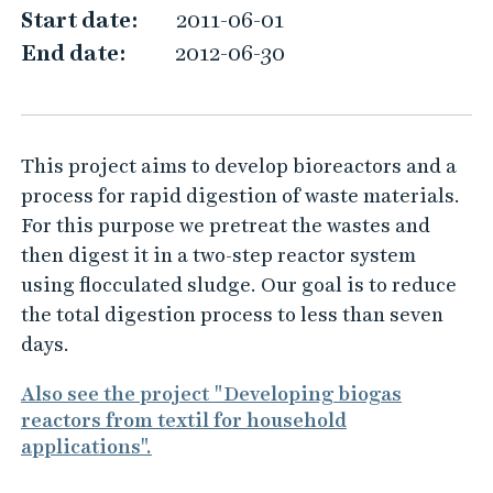
o
Start date:
2011-06-01
p
End date:
2012-06-30
i
n
g
This project aims to develop bioreactors and a
r
process for rapid digestion of waste materials.
a
For this purpose we pretreat the wastes and
p
then digest it in a two-step reactor system
i
using flocculated sludge. Our goal is to reduce
d
the total digestion process to less than seven
d
days.
i
Also see the project "Developing biogas
g
reactors from textil for household
e
applications".
s