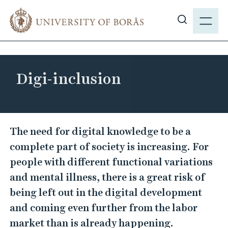
J
M
u
E
S
m
N
h
p
Y
o
t
w
o
Digi-inclusion
s
m
i
a
t
i
e
D
n
The need for digital knowledge to be a
s
c
i
complete part of society is increasing. For
e
o
g
a
people with different functional variations
n
i
r
and mental illness, there is a great risk of
t
-
c
e
being left out in the digital development
i
h
n
and coming even further from the labor
n
t
market than is already happening.