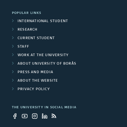
r
i
e
o
POPULAR LINKS
v
c
INTERNATIONAL STUDENT
u
e
RESEARCH
t
p
r
CURRENT STUDENT
m
STAFF
s
s
e
WORK AT THE UNIVERSITY
i
ABOUT UNIVERSITY OF BORÅS
m
t
PRESS AND MEDIA
b
ABOUT THE WEBSITE
y
e
PRIVACY POLICY
e
r
m
THE UNIVERSITY IN SOCIAL MEDIA
s
p