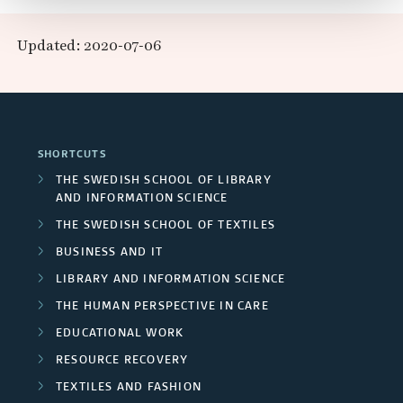
E
n
e
p
x
Updated: 2020-07-06
d
a
a
t
R
r
n
e
e
c
d
r
SHORTCUTS
s
h
F
n
THE SWEDISH SCHOOL OF LIBRARY
e
AND INFORMATION SCIENCE
e
u
a
THE SWEDISH SCHOOL OF TEXTILES
a
r
n
l
BUSINESS AND IT
r
s
d
LIBRARY AND INFORMATION SCIENCE
p
c
THE HUMAN PERSPECTIVE IN CARE
/
e
r
EDUCATIONAL WORK
h
U
r
o
RESOURCE RECOVERY
g
n
s
TEXTILES AND FASHION
j