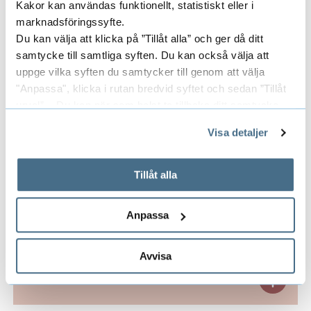
Kakor kan användas funktionellt, statistiskt eller i
maria.wolmesjo@hb.se
marknadsföringssyfte.
Du kan välja att klicka på ”Tillåt alla” och ger då ditt
samtycke till samtliga syften. Du kan också välja att
uppge vilka syften du samtycker till genom att välja
Researchers/University employees
E
"Anpassa", klicka i rutan bredvid syftet och sedan ”Tillåt
x
urval”. Du kan när som helst ta tillbaka ditt samtycke
genom att öppna CookieBot på vår sida och klicka på ”Ta
p
Visa detaljer
tillbaka samtycke”.
External project members
E
På fliken "Information" kan du läsa om hur kakorna
a
x
används och hur vi och våra leverantörer inhämtar och
Tillåt alla
n
behandlar personuppgifter.
p
Research groups
E
Anpassa
d
a
x
R
n
Avvisa
p
e
Funders
E
d
a
s
x