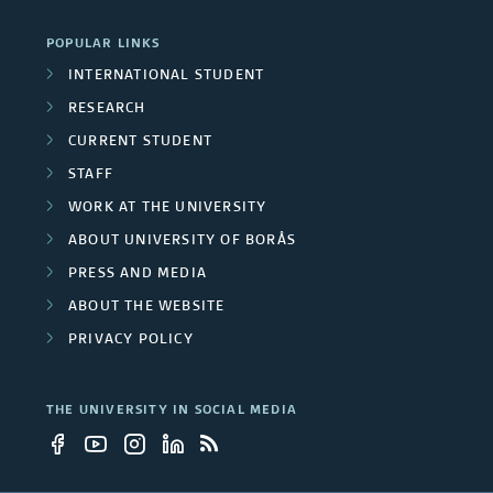
i
p
POPULAR LINKS
v
s
INTERNATIONAL STUDENT
e
RESEARCH
r
CURRENT STUDENT
STAFF
s
WORK AT THE UNIVERSITY
i
ABOUT UNIVERSITY OF BORÅS
t
PRESS AND MEDIA
ABOUT THE WEBSITE
y
PRIVACY POLICY
e
m
THE UNIVERSITY IN SOCIAL MEDIA
p