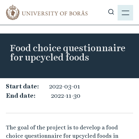
J
M
u
E
S
m
N
h
p
Y
o
t
w
o
Food choice questionnaire
s
m
for upcycled foods
i
a
t
i
e
n
s
c
F
Start date:
2022-03-01
e
o
o
End date:
2022-11-30
a
n
o
r
t
d
c
e
c
h
n
The goal of the project is to develop a food
h
t
choice questionnaire for upcycled foods in