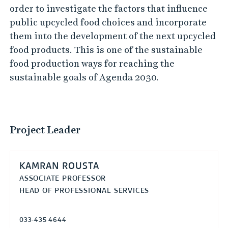
o
order to investigate the factors that influence
i
public upcycled food choices and incorporate
c
them into the development of the next upcycled
e
food products. This is one of the sustainable
q
food production ways for reaching the
sustainable goals of Agenda 2030.
u
e
s
t
Project Leader
i
o
KAMRAN ROUSTA
n
ASSOCIATE PROFESSOR
n
HEAD OF PROFESSIONAL SERVICES
a
i
033-435 4644