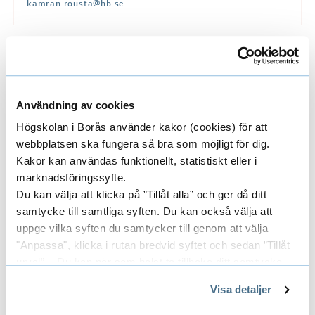
r
kamran.rousta@hb.se
e
f
o
Researchers/University employees
E
r
x
Användning av cookies
u
Högskolan i Borås använder kakor (cookies) för att
p
p
Research groups
E
webbplatsen ska fungera så bra som möjligt för dig.
c
a
Kakor kan användas funktionellt, statistiskt eller i
x
y
marknadsföringssyfte.
n
c
Du kan välja att klicka på ”Tillåt alla” och ger då ditt
p
Areas
E
samtycke till samtliga syften. Du kan också välja att
l
d
a
uppge vilka syften du samtycker till genom att välja
e
x
R
"Anpassa", klicka i rutan bredvid syftet och sedan ”Tillåt
n
d
urval”. Du kan när som helst ta tillbaka ditt samtycke
p
e
Funders
f
E
genom att öppna CookieBot på vår sida och klicka på ”Ta
d
Visa detaljer
a
tillbaka samtycke”.
o
s
x
R
På fliken "Information" kan du läsa om hur kakorna