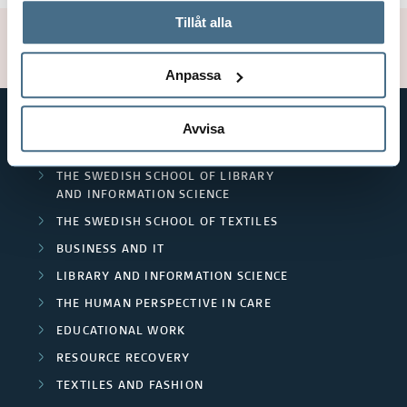
o
n
e
används och hur vi och våra leverantörer inhämtar och
Tillåt alla
p
e
d
Updated: 2022-05-13
behandlar personuppgifter.
d
a
s
a
s
Anpassa
A
r
n
e
r
c
Avvisa
d
a
SHORTCUTS
e
h
F
r
THE SWEDISH SCHOOL OF LIBRARY
a
AND INFORMATION SCIENCE
e
u
c
THE SWEDISH SCHOOL OF TEXTILES
s
r
n
h
BUSINESS AND IT
s
d
LIBRARY AND INFORMATION SCIENCE
g
THE HUMAN PERSPECTIVE IN CARE
/
e
r
EDUCATIONAL WORK
U
r
o
RESOURCE RECOVERY
n
s
TEXTILES AND FASHION
u