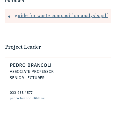
methods.
B
r
guide-for-waste-composition-analysis.pdf
a
z
i
l
Project Leader
i
a
n
PEDRO BRANCOLI
s
ASSOCIATE PROFESSOR
SENIOR LECTURER
t
r
033-435 4577
e
pedro.brancoli@hb.se
e
t