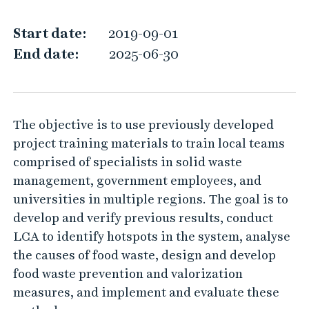
s
t
Start date:
2019-09-01
e
End date:
2025-06-30
p
r
e
The objective is to use previously developed
v
project training materials to train local teams
e
comprised of specialists in solid waste
n
management, government employees, and
t
universities in multiple regions. The goal is to
i
develop and verify previous results, conduct
o
LCA to identify hotspots in the system, analyse
n
the causes of food waste, design and develop
a
food waste prevention and valorization
t
measures, and implement and evaluate these