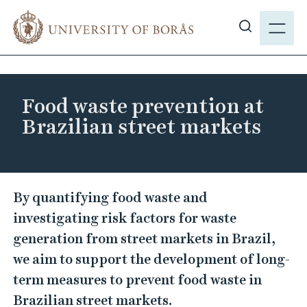
J
M
u
E
S
m
N
h
p
Y
o
t
w
o
Food waste prevention at
s
m
Brazilian street markets
i
a
t
i
e
n
s
c
F
By quantifying food waste and
e
o
o
a
investigating risk factors for waste
n
o
r
generation from street markets in Brazil,
t
d
c
e
we aim to support the development of long-
w
h
n
term measures to prevent food waste in
a
t
Brazilian street markets.