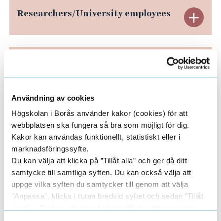
m
Researchers/University employees
E
a
r
x
k
p
Research groups
e
E
a
t
x
s
n
Användning av cookies
p
Areas
E
Högskolan i Borås använder kakor (cookies) för att
d
a
webbplatsen ska fungera så bra som möjligt för dig.
x
R
Kakor kan användas funktionellt, statistiskt eller i
n
marknadsföringssyfte.
p
e
Funders
E
Du kan välja att klicka på ”Tillåt alla” och ger då ditt
d
a
samtycke till samtliga syften. Du kan också välja att
s
x
R
uppge vilka syften du samtycker till genom att välja
n
e
"Anpassa", klicka i rutan bredvid syftet och sedan ”Tillåt
p
e
urval”. Du kan när som helst ta tillbaka ditt samtycke
d
a
L
a
genom att öppna CookieBot på vår sida och klicka på ”Ta