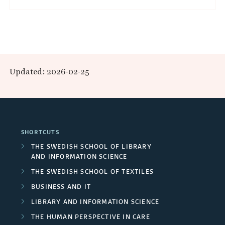
e
r
s
i
Updated: 2026-02-25
t
y
e
SHORTCUTS
THE SWEDISH SCHOOL OF LIBRARY
m
AND INFORMATION SCIENCE
p
THE SWEDISH SCHOOL OF TEXTILES
BUSINESS AND IT
l
LIBRARY AND INFORMATION SCIENCE
o
THE HUMAN PERSPECTIVE IN CARE