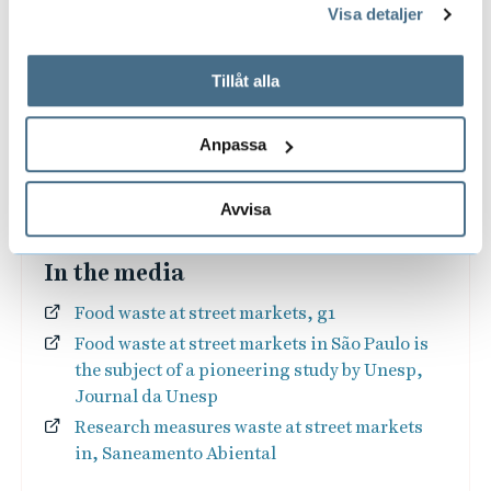
s
Visa detaljer
A
i
tillbaka samtycke”.
r
n
e
På fliken "Information" kan du läsa om hur kakorna
n
r
c
används och hur vi och våra leverantörer inhämtar och
d
Tillåt alla
a
k
behandlar personuppgifter.
e
h
e
F
r
Anpassa
a
d
e
u
c
i
s
r
Avvisa
n
h
m
s
a
d
g
In the media
g
/
e
r
Food waste at street markets, g1
e
U
r
Food waste at street markets in São Paulo is
o
s
the subject of a pioneering study by Unesp,
n
s
u
Journal da Unesp
i
Research measures waste at street markets
p
in, Saneamento Abiental
v
s