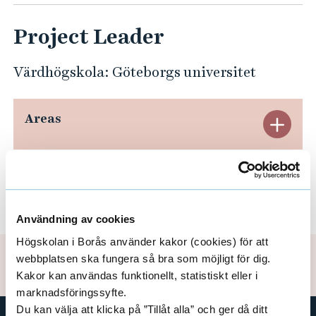
m
n
Project Leader
e
o
Värdhögskola: Göteborgs universitet
-
F
Areas
E
o
r
x
d
p
Funders
E
i
a
s
x
Användning av cookies
m
n
Högskolan i Borås använder kakor (cookies) för att
p
t
webbplatsen ska fungera så bra som möjligt för dig.
Updated: 2020-05-20
d
a
Kakor kan användas funktionellt, statistiskt eller i
o
A
marknadsföringssyfte.
p
n
Du kan välja att klicka på ”Tillåt alla” och ger då ditt