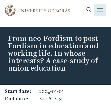
J
M
u
E
S
m
N
h
p
Y
o
t
w
o
From neo-Fordism to post-
s
m
Fordism in education and
i
a
working life. In whose
t
i
interests? A case-study of
e
n
s
union education
c
e
o
a
n
r
t
F
Start date:
2004-01-01
c
e
r
h
End date:
2006-12-31
n
o
t