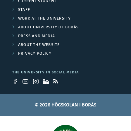
u
CURRENT STUDENT
c
STAFF
a
WORK AT THE UNIVERSITY
t
ABOUT UNIVERSITY OF BORÅS
i
PRESS AND MEDIA
o
ABOUT THE WEBSITE
n
PRIVACY POLICY
a
n
THE UNIVERSITY IN SOCIAL MEDIA
d
w
o
© 2026 HÖGSKOLAN I BORÅS
r
k
i