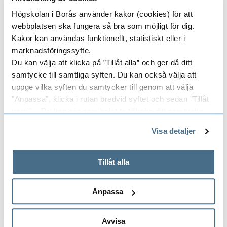
r
MOHAMMAD NEAZ MORSHED
Högskolan i Borås använder kakor (cookies) för att
e
RESEARCHER
webbplatsen ska fungera så bra som möjligt för dig.
m
Kakor kan användas funktionellt, statistiskt eller i
o
marknadsföringssyfte.
Du kan välja att klicka på ”Tillåt alla” och ger då ditt
v
033-435 4804
samtycke till samtliga syften. Du kan också välja att
mohammad_neaz.morshed@hb.se
a
uppge vilka syften du samtycker till genom att välja
l
"Anpassa", klicka i rutan bredvid syftet och sedan ”Tillåt
f
urval”. Du kan när som helst ta tillbaka ditt samtycke
Researchers/University employees
genom att öppna CookieBot på vår sida och klicka på ”Ta
r
E
Visa detaljer
tillbaka samtycke”.
o
x
På fliken "Information" kan du läsa om hur kakorna
m
används och hur vi och våra leverantörer inhämtar och
Tillåt alla
p
w
Research groups
behandlar personuppgifter.
E
a
a
Anpassa
x
s
n
p
t
Areas
Avvisa
E