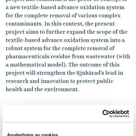
r
a new textile-based advance oxidation system
p
for the complete removal of various complex
h
contaminants. In this context, the present
a
project aims to further expand the scope of the
r
textile-based advance oxidation system into a
m
robust system for the complete removal of
a
pharmaceuticals residue from wastewater (with
a mathematical model). The outcome of this
c
project will strengthen the Sjuhärad’s lead in
e
research and innovation to protect public
u
health and the environment.
t
i
c
a
Project Leader
l
Användning av cookies