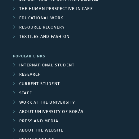
d
g
THE HUMAN PERSPECTIVE IN CARE
/
e
r
EDUCATIONAL WORK
U
r
o
RESOURCE RECOVERY
n
s
TEXTILES AND FASHION
u
i
p
POPULAR LINKS
v
s
INTERNATIONAL STUDENT
e
RESEARCH
r
CURRENT STUDENT
STAFF
s
WORK AT THE UNIVERSITY
i
ABOUT UNIVERSITY OF BORÅS
t
PRESS AND MEDIA
ABOUT THE WEBSITE
y