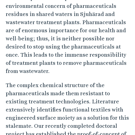
i
environmental concern of pharmaceuticals
o
residues in shared waters in Sjuhärad and
n
wastewater treatment plants. Pharmaceuticals
a
are of enormous importance for our health and
l
well-being; thus, it is neither possible nor
t
desired to stop using the pharmaceuticals at
once. This leads to the immense responsibility
e
of treatment plants to remove pharmaceuticals
x
from wastewater.
t
i
The complex chemical structure of the
l
pharmaceuticals made them resistant to
e
existing treatment technologies. Literature
s
extensively identifies functional textiles with
engineered surface moiety as a solution for this
f
stalemate. Our recently completed doctoral
o
project has established the proof-of-concept of