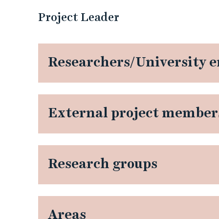
o
Project Leader
v
a
Researchers/University 
t
i
External project member
v
e
e
Research groups
n
v
Areas