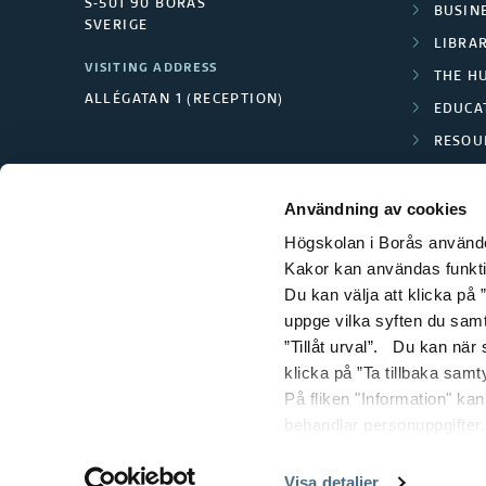
S-501 90 BORÅS
BUSINE
SVERIGE
LIBRA
VISITING ADDRESS
THE H
ALLÉGATAN 1 (RECEPTION)
EDUCA
RESOU
TEXTI
Användning av cookies
Högskolan i Borås använder
Kakor kan användas funktion
Du kan välja att klicka på ”
uppge vilka syften du samt
”Tillåt urval”. Du kan när
klicka på ”Ta tillbaka samt
På fliken "Information" ka
behandlar personuppgifter.
Visa detaljer