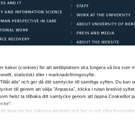
SS AND IT
STAFF
RY AND INFORMATION SCIENCE
WORK AT THE UNIVERSITY
UMAN PERSPECTIVE IN CARE
ABOUT UNIVERSITY OF BOR
TIONAL WORK
PRESS AND MEDIA
RCE RECOVERY
ABOUT THE WEBSITE
LES AND FASHION
PRIVACY POLICY
 kakor (cookies) för att webbplatsen ska fungera så bra som möj
ellt, statistiskt eller i marknadsföringssyfte.
Tillåt alla” och ger då ditt samtycke till samtliga syften. Du kan o
© 2026 HÖGSKOLAN I BORÅS
ycker till genom att välja "Anpassa", klicka i rutan bredvid syfte
 som helst ta tillbaka ditt samtycke genom att öppna CookieBot p
ycke”.
n du läsa om hur kakorna används och hur vi och våra leverantö