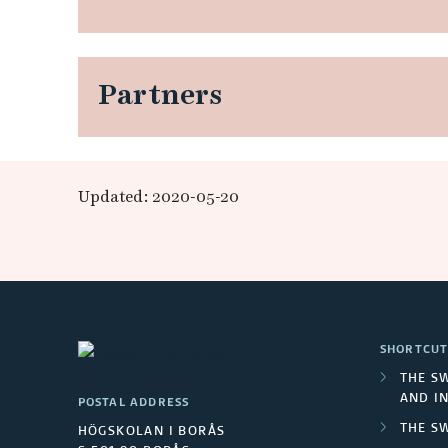
i
r
Partners
o
n
m
Updated: 2020-05-20
e
n
t
SHORTCUT
s
THE S
AND I
POSTAL ADDRESS
THE S
HÖGSKOLAN I BORÅS