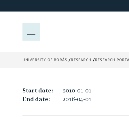
J
u
Innovative environm
m
p
M
t
E
o
N
m
Y
a
UNIVERSITY OF BORÅS
RESEARCH
RESEARCH PORT
i
n
c
o
I
Start date:
2010-01-01
n
End date:
2016-04-01
t
n
e
n
n
t