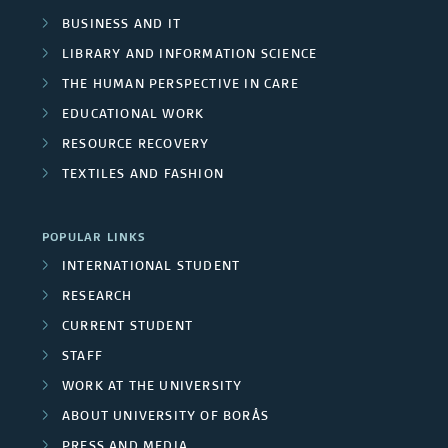
e
r
b
r
BUSINESS AND IT
i
r
s
t
LIBRARY AND INFORMATION SCIENCE
o
s
THE HUMAN PERSPECTIVE IN CARE
/
n
f
EDUCATIONAL WORK
U
u
e
RESOURCE RECOVERY
e
n
r
TEXTILES AND FASHION
l
i
s
s
POPULAR LINKS
v
a
INTERNATIONAL STUDENT
n
e
RESEARCH
d
r
CURRENT STUDENT
b
STAFF
s
i
WORK AT THE UNIVERSITY
o
i
ABOUT UNIVERSITY OF BORÅS
m
PRESS AND MEDIA