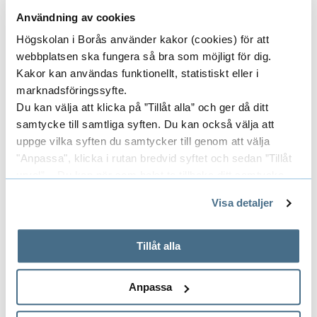
Project Leader
f
Användning av cookies
l
Högskolan i Borås använder kakor (cookies) för att
i
ILONA SÁRVÁRI HORVÁTH
webbplatsen ska fungera så bra som möjligt för dig.
g
ASSOCIATE PROFESSOR
Kakor kan användas funktionellt, statistiskt eller i
n
DIRECTOR
marknadsföringssyfte.
HEAD OF DEPARTMENT
Du kan välja att klicka på ”Tillåt alla” och ger då ditt
o
samtycke till samtliga syften. Du kan också välja att
c
033-435 4684
uppge vilka syften du samtycker till genom att välja
ilona.horvath@hb.se
e
"Anpassa", klicka i rutan bredvid syftet och sedan ”Tillåt
l
urval”. Du kan när som helst ta tillbaka ditt samtycke
genom att öppna CookieBot på vår sida och klicka på ”Ta
l
Visa detaljer
tillbaka samtycke”.
Researchers/University employees
E
u
På fliken "Information" kan du läsa om hur kakorna
l
x
används och hur vi och våra leverantörer inhämtar och
Tillåt alla
o
behandlar personuppgifter.
p
Areas
s
E
Anpassa
a
e
x