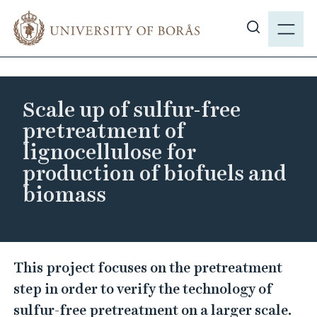
J
M
u
E
S
m
N
h
p
Y
o
t
w
o
Scale up of sulfur-free
s
m
pretreatment of
i
a
lignocellulose for
t
i
production of biofuels and
e
n
s
biomass
c
e
o
a
n
r
t
S
c
e
This project focuses on the pretreatment
c
h
n
step in order to verify the technology of
a
t
sulfur-free pretreatment on a larger scale.