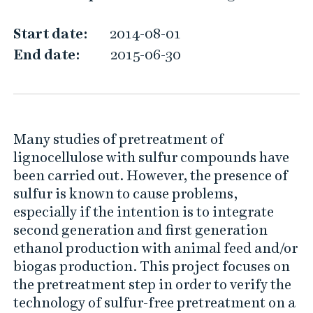
l
e
Start date:
2014-08-01
u
End date:
2015-06-30
p
o
f
s
Many studies of pretreatment of
u
lignocellulose with sulfur compounds have
l
been carried out. However, the presence of
f
sulfur is known to cause problems,
u
especially if the intention is to integrate
second generation and first generation
r
ethanol production with animal feed and/or
-
biogas production. This project focuses on
f
the pretreatment step in order to verify the
r
technology of sulfur-free pretreatment on a