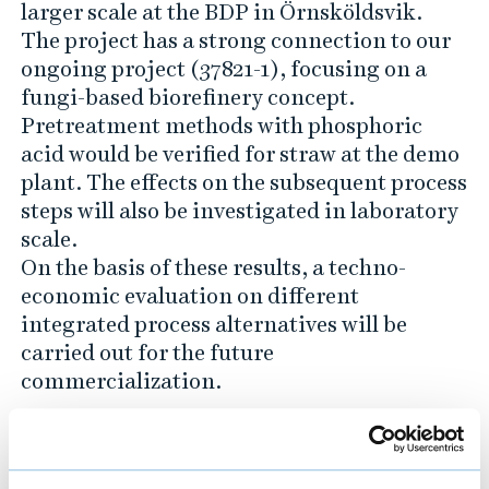
e
larger scale at the BDP in Örnsköldsvik.
e
The project has a strong connection to our
ongoing project (37821-1), focusing on a
p
fungi-based biorefinery concept.
r
Pretreatment methods with phosphoric
e
acid would be verified for straw at the demo
t
plant. The effects on the subsequent process
r
steps will also be investigated in laboratory
e
scale.
a
On the basis of these results, a techno-
economic evaluation on different
t
integrated process alternatives will be
m
carried out for the future
e
commercialization.
n
t
o