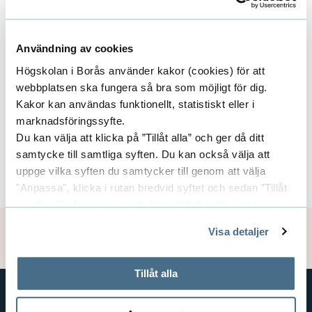
Project Leader
Johan Falk, World Cup Ulricehamn
Användning av cookies
Högskolan i Borås använder kakor (cookies) för att
webbplatsen ska fungera så bra som möjligt för dig.
Researchers/University employees
E
Kakor kan användas funktionellt, statistiskt eller i
marknadsföringssyfte.
x
Du kan välja att klicka på ”Tillåt alla” och ger då ditt
p
samtycke till samtliga syften. Du kan också välja att
Funders
E
uppge vilka syften du samtycker till genom att välja
a
"Anpassa", klicka i rutan bredvid syftet och sedan ”Tillåt
x
urval”. Du kan när som helst ta tillbaka ditt samtycke
n
p
genom att öppna CookieBot på vår sida och klicka på ”Ta
Visa detaljer
Updated: 2020-05-20
d
tillbaka samtycke”.
a
På fliken "Information" kan du läsa om hur kakorna
R
används och hur vi och våra leverantörer inhämtar och
Tillåt alla
n
behandlar personuppgifter.
e
d