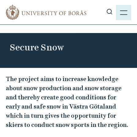
J
M
u
E
S
m
N
h
p
Y
o
t
w
o
Secure Snow
s
m
i
a
t
i
e
S
n
The project aims to increase knowledge
s
c
e
about snow production and snow storage
e
o
c
a
and thereby create good conditions for
n
u
r
early and safe snow in Västra Götaland
t
r
c
e
which in turn gives the opportunity for
e
h
n
skiers to conduct snow sports in the region.
S
t