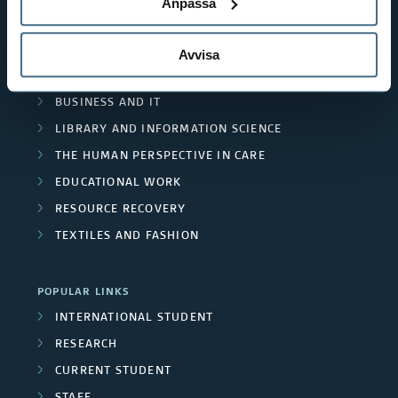
Anpassa
SHORTCUTS
s
F
THE SWEDISH SCHOOL OF LIBRARY
e
AND INFORMATION SCIENCE
Avvisa
u
THE SWEDISH SCHOOL OF TEXTILES
a
n
BUSINESS AND IT
r
d
LIBRARY AND INFORMATION SCIENCE
c
THE HUMAN PERSPECTIVE IN CARE
e
EDUCATIONAL WORK
h
r
RESOURCE RECOVERY
e
s
TEXTILES AND FASHION
r
s
POPULAR LINKS
INTERNATIONAL STUDENT
/
RESEARCH
U
CURRENT STUDENT
STAFF