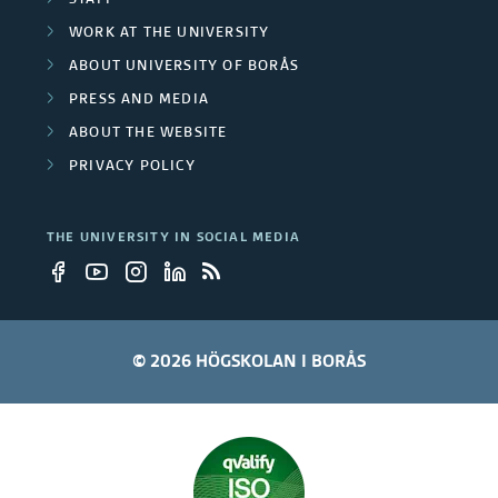
n
WORK AT THE UNIVERSITY
i
ABOUT UNIVERSITY OF BORÅS
v
PRESS AND MEDIA
ABOUT THE WEBSITE
e
PRIVACY POLICY
r
s
THE UNIVERSITY IN SOCIAL MEDIA
i
t
y
© 2026 HÖGSKOLAN I BORÅS
e
m
p