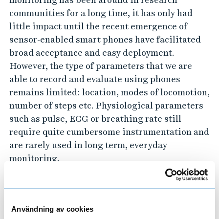
t
communities for a long time, it has only had
e
little impact until the recent emergence of
x
sensor-enabled smart phones have facilitated
t
broad acceptance and easy deployment.
i
However, the type of parameters that we are
l
able to record and evaluate using phones
e
remains limited: location, modes of locomotion,
b
number of steps etc. Physiological parameters
such as pulse, ECG or breathing rate still
a
require quite cumbersome instrumentation and
s
are rarely used in long term, everyday
e
monitoring.
d
w
In this project we aim to change that and
h
develop technological and methodological
o
foundations for the next generation personal
Användning av cookies