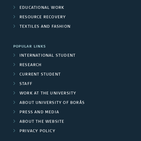
s
t
EDUCATIONAL WORK
h
e
RESOURCE RECOVERY
r
e
TEXTILES AND FASHION
a
r
c
s
POPULAR LINKS
t
INTERNATIONAL STUDENT
i
/
RESEARCH
o
U
CURRENT STUDENT
n
STAFF
n
,
WORK AT THE UNIVERSITY
p
i
ABOUT UNIVERSITY OF BORÅS
h
v
PRESS AND MEDIA
y
ABOUT THE WEBSITE
e
s
PRIVACY POLICY
i
r