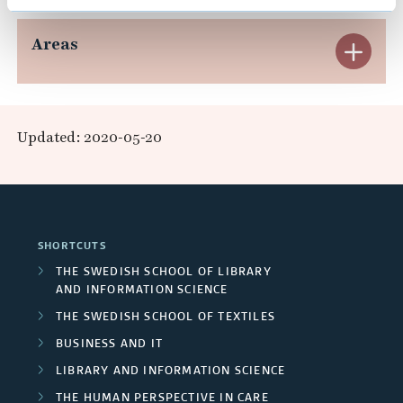
s
i
p
Areas
E
n
a
x
g
n
s
p
Updated: 2020-05-20
y
d
a
s
R
n
t
e
e
d
m
SHORTCUTS
s
A
THE SWEDISH SCHOOL OF LIBRARY
f
e
AND INFORMATION SCIENCE
r
o
THE SWEDISH SCHOOL OF TEXTILES
a
r
e
BUSINESS AND IT
i
r
a
LIBRARY AND INFORMATION SCIENCE
n
c
THE HUMAN PERSPECTIVE IN CARE