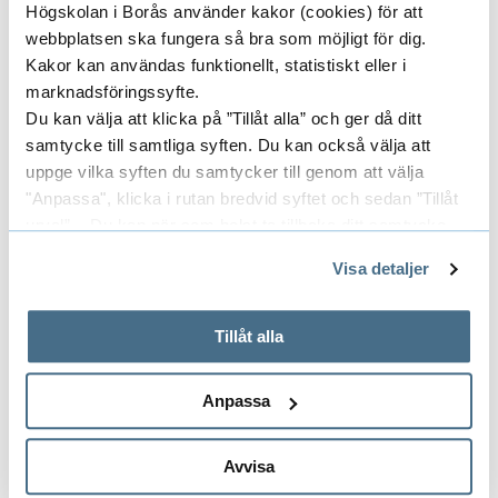
monitoring systems.
l
Högskolan i Borås använder kakor (cookies) för att
e
webbplatsen ska fungera så bra som möjligt för dig.
Kakor kan användas funktionellt, statistiskt eller i
b
marknadsföringssyfte.
o
Project Leader
Du kan välja att klicka på ”Tillåt alla” och ger då ditt
d
samtycke till samtliga syften. Du kan också välja att
y
uppge vilka syften du samtycker till genom att välja
FERNANDO SEOANE MARTINEZ
"Anpassa", klicka i rutan bredvid syftet och sedan ”Tillåt
s
urval”. Du kan när som helst ta tillbaka ditt samtycke
PROFESSOR
e
genom att öppna CookieBot på vår sida och klicka på ”Ta
Visa detaljer
n
tillbaka samtycke”.
s
På fliken "Information" kan du läsa om hur kakorna
033-435 4414
används och hur vi och våra leverantörer inhämtar och
Tillåt alla
o
fernando.seoane_martinez@hb.se
behandlar personuppgifter.
r
Anpassa
s
e
Researchers/University employees
E
Avvisa
n
x