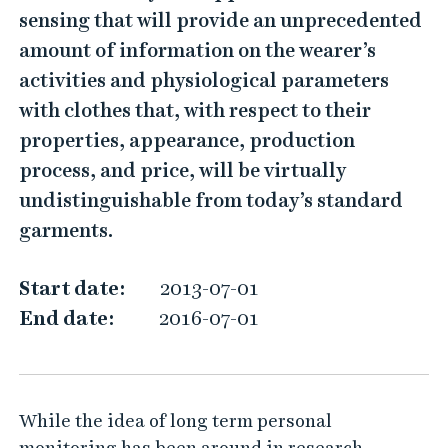
m
sensing that will provide an unprecedented
p
amount of information on the wearer’s
l
activities and physiological parameters
e
with clothes that, with respect to their
S
properties, appearance, production
k
process, and price, will be virtually
i
undistinguishable from today’s standard
n
garments.
—
C
Start date:
2013-07-01
h
End date:
2016-07-01
e
a
p
While the idea of long term personal
,
monitoring has been around in research