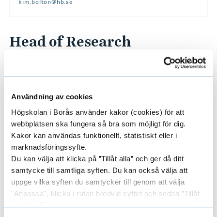
a
kim.bolton@hb.se
n
a
Head of Research
g
e
Lisa Dahlén, Luleå tekniska universitet
m
e
Researchers/University employees
Användning av cookies
E
n
Högskolan i Borås använder kakor (cookies) för att
t
x
webbplatsen ska fungera så bra som möjligt för dig.
Kakor kan användas funktionellt, statistiskt eller i
p
Areas
E
marknadsföringssyfte.
a
Du kan välja att klicka på ”Tillåt alla” och ger då ditt
x
samtycke till samtliga syften. Du kan också välja att
n
uppge vilka syften du samtycker till genom att välja
p
Funders
E
"Anpassa", klicka i rutan bredvid syftet och sedan ”Tillåt
d
a
urval”. Du kan när som helst ta tillbaka ditt samtycke
x
genom att öppna CookieBot på vår sida och klicka på ”Ta