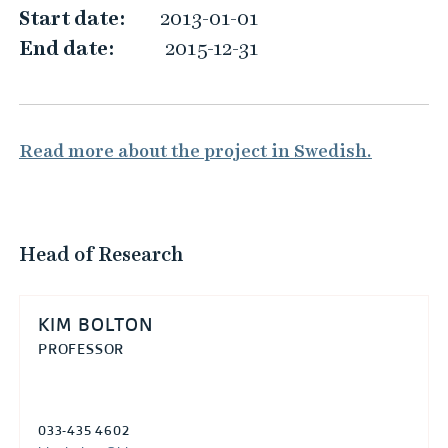
a
Start date:
2013-01-01
s
End date:
2015-12-31
p
e
c
Read more about the project in Swedish.
t
s
o
f
Head of Research
w
a
KIM BOLTON
s
PROFESSOR
t
e
m
033-435 4602