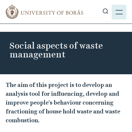
J
M
u
E
S
m
N
h
p
Y
o
t
w
o
Social aspects of waste
s
m
management
i
a
t
i
e
n
s
c
S
The aim of this project is to develop an
e
o
o
a
analysis tool for influencing, develop and
n
c
r
improve people's behaviour concerning
t
i
c
e
fractioning of house hold waste and waste
a
h
n
combustion.
l
t