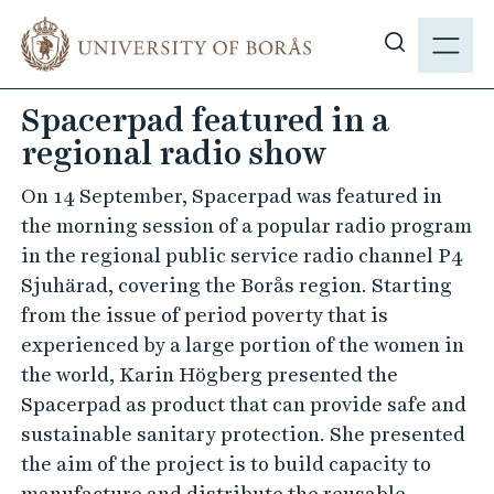
J
M
u
E
S
m
N
h
p
Spacerpad featured in a
Y
o
t
regional radio show
w
o
s
m
On 14 September, Spacerpad was featured in
i
a
the morning session of a popular radio program
t
i
in the regional public service radio channel P4
e
n
Sjuhärad, covering the Borås region. Starting
s
c
from the issue of period poverty that is
e
o
experienced by a large portion of the women in
a
n
the world, Karin Högberg presented the
r
t
Spacerpad as product that can provide safe and
c
e
sustainable sanitary protection. She presented
h
n
the aim of the project is to build capacity to
t
manufacture and distribute the reusable