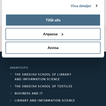
genom att öppna CookieBot på vår sida och klicka på ”Ta
Visa detaljer
tillbaka samtycke”.
På fliken "Information" kan du läsa om hur kakorna
används och hur vi och våra leverantörer inhämtar och
Tillåt alla
behandlar personuppgifter.
Publication date: 2020-09-15
Anpassa
Updated: 2020-09-15
Avvisa
SHORTCUTS
THE SWEDISH SCHOOL OF LIBRARY
AND INFORMATION SCIENCE
THE SWEDISH SCHOOL OF TEXTILES
BUSINESS AND IT
LIBRARY AND INFORMATION SCIENCE