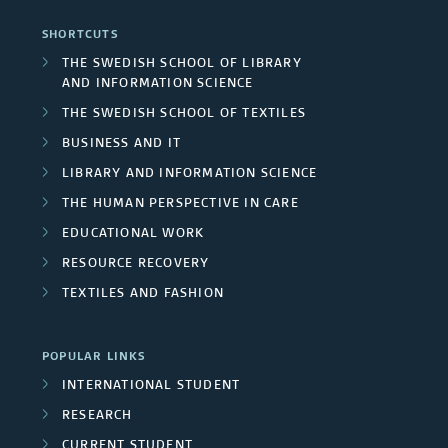
u
c
d
s
r
SHORTCUTS
n
h
P
THE SWEDISH SCHOOL OF LIBRARY
s
d
AND INFORMATION SCIENCE
g
a
/
THE SWEDISH SCHOOL OF TEXTILES
e
r
r
BUSINESS AND IT
U
r
o
t
LIBRARY AND INFORMATION SCIENCE
n
s
THE HUMAN PERSPECTIVE IN CARE
u
n
i
EDUCATIONAL WORK
p
e
RESOURCE RECOVERY
v
s
r
TEXTILES AND FASHION
e
s
r
POPULAR LINKS
INTERNATIONAL STUDENT
s
RESEARCH
i
CURRENT STUDENT