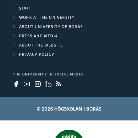
t
STAFF
WORK AT THE UNIVERSITY
y
ABOUT UNIVERSITY OF BORÅS
e
PRESS AND MEDIA
m
ABOUT THE WEBSITE
PRIVACY POLICY
p
l
THE UNIVERSITY IN SOCIAL MEDIA
o
y
e
© 2026 HÖGSKOLAN I BORÅS
e
s