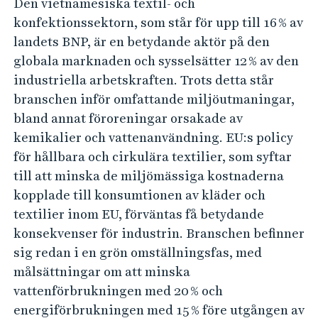
e
Den vietnamesiska textil- och
E
h
konfektionssektorn, som står för upp till 16 % av
X
å
landets BNP, är en betydande aktör på den
l
globala marknaden och sysselsätter 12 % av den
l
industriella arbetskraften. Trots detta står
e
branschen inför omfattande miljöutmaningar,
t
bland annat föroreningar orsakade av
kemikalier och vattenanvändning. EU:s policy
för hållbara och cirkulära textilier, som syftar
till att minska de miljömässiga kostnaderna
kopplade till konsumtionen av kläder och
textilier inom EU, förväntas få betydande
konsekvenser för industrin. Branschen befinner
sig redan i en grön omställningsfas, med
målsättningar om att minska
vattenförbrukningen med 20 % och
energiförbrukningen med 15 % före utgången av