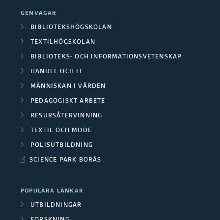
s
d
m
r
GENVÄGAR
a
k
e
r
BIBLIOTEKSHÖGSKOLAN
e
F
a
r
TEXTILHÖGSKOLAN
å
/
i
BIBLIOTEKS- OCH INFORMATIONSVETENSKAP
r
a
d
M
HANDEL OCH IT
n
g
S
e
MÄNNISKAN I VÅRDEN
e
a
r
a
PEDAGOGISKT ARBETE
n
d
n
RESURSÅTERVINNING
u
m
a
TEXTIL OCH MODE
s
p
a
POLISUTBILDNING
r
i
p
r
SCIENCE PARK BORÅS
b
ä
e
b
e
r
POPULÄRA LÄNKAR
r
e
UTBILDNINGAR
t
e