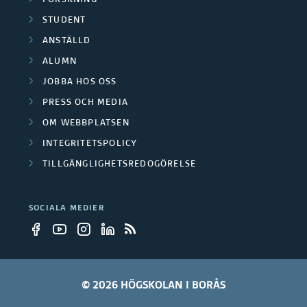
t
FORSKNING
a
r
STUDENT
s
r
ANSTÄLLD
p
ALUMN
e
a
JOBBA HOS OSS
PRESS OCH MEDIA
r
OM WEBBPLATSEN
t
INTEGRITETSPOLICY
n
TILLGÄNGLIGHETSREDOGÖRELSE
e
SOCIALA MEDIER
r
© 2026 HÖGSKOLAN I BORÅS