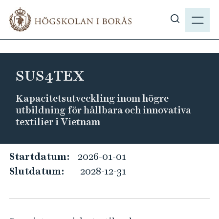
H
M
o
E
V
p
N
i
p
Y
s
a
a
t
SUS4TEX
s
i
ö
l
Kapacitetsutveckling inom högre
k
l
utbildning för hållbara och innovativa
p
h
textilier i Vietnam
å
u
h
v
S
b
Startdatum:
2026-01-01
u
.
U
d
Slutdatum:
2028-12-31
s
S
i
e
n
4
n
T