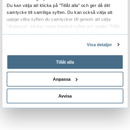
Du kan välja att klicka på ”Tillåt alla” och ger då ditt
samtycke till samtliga syften. Du kan också välja att
uppge vilka syften du samtycker till genom att välja
"Anpassa", klicka i rutan bredvid syftet och sedan ”Tillåt
urval”. Du kan när som helst ta tillbaka ditt samtycke
genom att öppna CookieBot på vår sida och klicka på ”Ta
Visa detaljer
tillbaka samtycke”.
På fliken "Information" kan du läsa om hur kakorna
används och hur vi och våra leverantörer inhämtar och
Tillåt alla
behandlar personuppgifter.
Anpassa
Avvisa