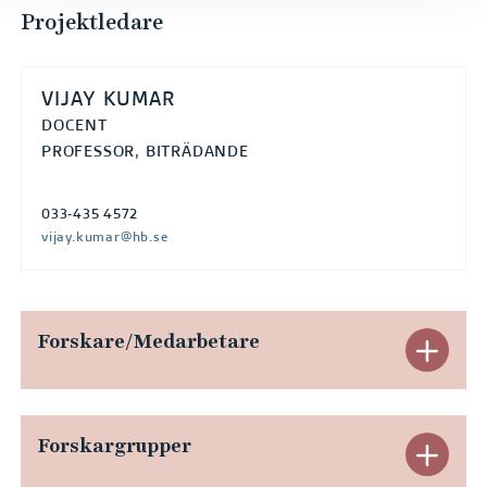
Projektledare
VIJAY KUMAR
DOCENT
PROFESSOR, BITRÄDANDE
033-435 4572
vijay.kumar@hb.se
Forskare/Medarbetare
E
x
p
Forskargrupper
E
a