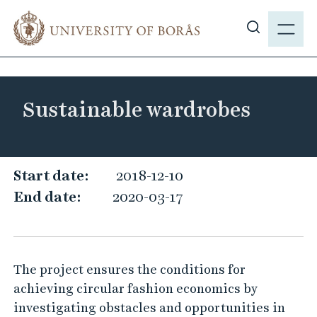
J
M
u
E
S
m
N
h
p
Y
o
t
w
o
Sustainable wardrobes
s
m
i
a
t
i
e
S
n
Start date:
2018-12-10
s
c
u
End date:
2020-03-17
e
o
s
a
n
t
r
t
a
c
e
The project ensures the conditions for
i
h
n
achieving circular fashion economics by
n
t
investigating obstacles and opportunities in