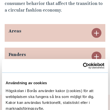
a
consumer behavior that affect the transition to
b
a circular fashion economy.
l
e
w
Areas
E
a
x
r
p
d
Funders
E
r
a
x
o
n
b
p
Partners
E
d
e
Användning av cookies
a
s
x
Högskolan i Borås använder kakor (cookies) för att
A
n
webbplatsen ska fungera så bra som möjligt för dig.
p
r
Kakor kan användas funktionellt, statistiskt eller i
Updated: 2020-05-20
d
marknadsföringssyfte.
a