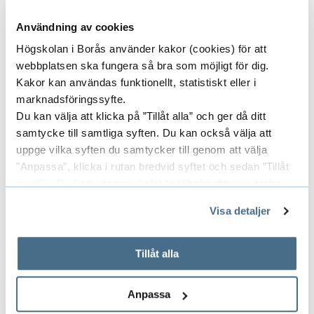
Currently my teaching includes bachelor
Användning av cookies
and master level thesis advising,
international accounting and
Högskolan i Borås använder kakor (cookies) för att
webbplatsen ska fungera så bra som möjligt för dig.
accounting theory.
Kakor kan användas funktionellt, statistiskt eller i
marknadsföringssyfte.
Du kan välja att klicka på ”Tillåt alla” och ger då ditt
Researcher's publications in DiVA
samtycke till samtliga syften. Du kan också välja att
(Digitala Vetenskapliga Arkivet)
uppge vilka syften du samtycker till genom att välja
"Anpassa", klicka i rutan bredvid syftet och sedan ”Tillåt
Doctoral thesis title
urval”. Du kan när som helst ta tillbaka ditt samtycke
genom att öppna CookieBot på vår sida och klicka på ”Ta
Disclosing the Books: Evidence on
Visa detaljer
tillbaka samtycke”.
Swedish publicly listed firms'
På fliken "Information" kan du läsa om hur kakorna
accounting disclosure practices
används och hur vi och våra leverantörer inhämtar och
Tillåt alla
behandlar personuppgifter.
Anpassa