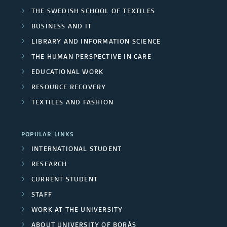
d
s
THE SWEDISH SCHOOL OF TEXTILES
e
R
BUSINESS AND IT
t
a
LIBRARY AND INFORMATION SCIENCE
e
p
THE HUMAN PERSPECTIVE IN CARE
s
s
u
EDUCATIONAL WORK
e
RESOURCE RECOVERY
b
TEXTILES AND FASHION
a
l
r
i
POPULAR LINKS
c
INTERNATIONAL STUDENT
c
RESEARCH
h
a
CURRENT STUDENT
g
t
STAFF
r
WORK AT THE UNIVERSITY
i
ABOUT UNIVERSITY OF BORÅS