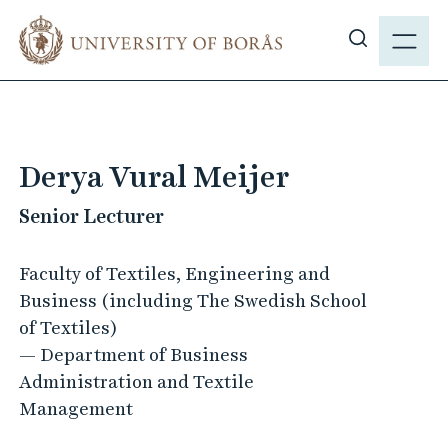
J
M
u
E
S
m
N
h
p
Y
o
t
w
o
s
m
Derya Vural Meijer
i
a
t
Senior Lecturer
i
e
n
s
c
Faculty of Textiles, Engineering and
e
o
Business (including The Swedish School
a
n
of Textiles)
r
t
— Department of Business
c
e
Administration and Textile
h
n
Management
t