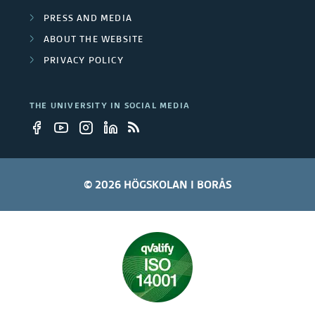
o
o
PRESS AND MEDIA
u
n
ABOUT THE WEBSITE
p
PRIVACY POLICY
s
s
THE UNIVERSITY IN SOCIAL MEDIA
© 2026 HÖGSKOLAN I BORÅS