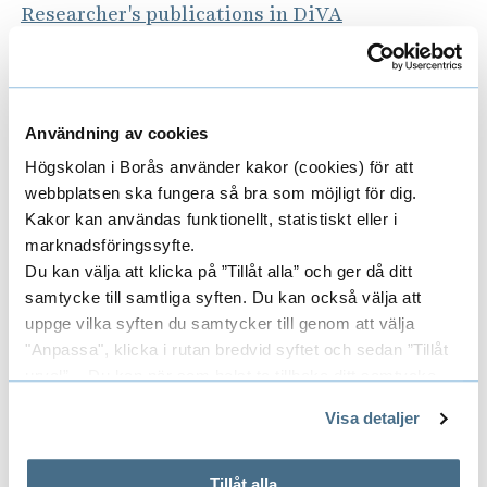
Researcher's publications in DiVA
(Digitala Vetenskapliga Arkivet)
Doctoral thesis title
Användning av cookies
Web-based counselling to patients with
Högskolan i Borås använder kakor (cookies) för att
the haematological diseases, 2015
webbplatsen ska fungera så bra som möjligt för dig.
Kakor kan användas funktionellt, statistiskt eller i
marknadsföringssyfte.
Du kan välja att klicka på ”Tillåt alla” och ger då ditt
samtycke till samtliga syften. Du kan också välja att
uppge vilka syften du samtycker till genom att välja
"Anpassa", klicka i rutan bredvid syftet och sedan ”Tillåt
Concluded projects
E
urval”. Du kan när som helst ta tillbaka ditt samtycke
genom att öppna CookieBot på vår sida och klicka på ”Ta
x
Visa detaljer
tillbaka samtycke”.
p
På fliken "Information" kan du läsa om hur kakorna
Areas
E
används och hur vi och våra leverantörer inhämtar och
Tillåt alla