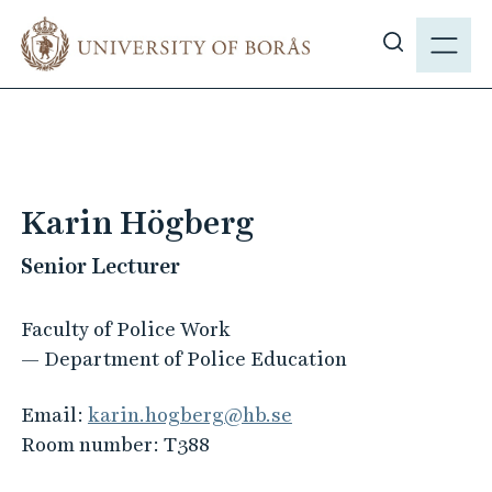
J
M
u
E
S
m
N
h
p
Y
o
t
w
o
s
m
i
a
Karin Högberg
t
i
e
Senior Lecturer
n
s
c
e
o
Faculty of Police Work
a
n
— Department of Police Education
r
t
c
e
Email:
karin.hogberg@hb.se
h
n
Room number:
T388
t