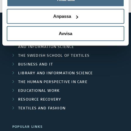
a
behandlar personuppgifter.
x
n
Anpassa
p
d
a
Avvisa
SHORTCUTS
C
n
THE SWEDISH SCHOOL OF LIBRARY
AND INFORMATION SCIENCE
o
d
THE SWEDISH SCHOOL OF TEXTILES
n
A
BUSINESS AND IT
c
LIBRARY AND INFORMATION SCIENCE
r
THE HUMAN PERSPECTIVE IN CARE
l
e
EDUCATIONAL WORK
u
a
RESOURCE RECOVERY
d
TEXTILES AND FASHION
s
e
POPULAR LINKS
d