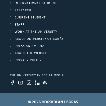
INTERNATIONAL STUDENT
p
RESEARCH
r
CURRENT STUDENT
STAFF
o
WORK AT THE UNIVERSITY
j
ABOUT UNIVERSITY OF BORÅS
e
PRESS AND MEDIA
ABOUT THE WEBSITE
c
PRIVACY POLICY
t
s
THE UNIVERSITY IN SOCIAL MEDIA
© 2026 HÖGSKOLAN I BORÅS