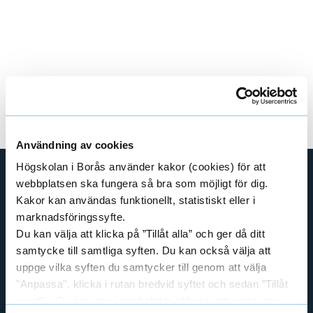
Research groups
E
x
Användning av cookies
p
Högskolan i Borås använder kakor (cookies) för att
webbplatsen ska fungera så bra som möjligt för dig.
a
SHORTCUTS
Kakor kan användas funktionellt, statistiskt eller i
n
marknadsföringssyfte.
THE SWEDISH SCHOOL OF LIBRARY
AND INFORMATION SCIENCE
Du kan välja att klicka på ”Tillåt alla” och ger då ditt
d
samtycke till samtliga syften. Du kan också välja att
THE SWEDISH SCHOOL OF TEXTILES
uppge vilka syften du samtycker till genom att välja
R
BUSINESS AND IT
"Anpassa", klicka i rutan bredvid syftet och sedan ”Tillåt
LIBRARY AND INFORMATION SCIENCE
e
urval”. Du kan när som helst ta tillbaka ditt samtycke