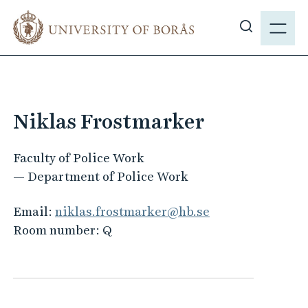
J
M
u
E
S
m
N
h
p
Y
o
t
w
o
s
m
Niklas Frostmarker
i
a
t
i
Faculty of Police Work
e
n
— Department of Police Work
s
c
e
o
Email:
niklas.frostmarker@hb.se
a
n
Room number:
Q
r
t
c
e
h
n
t