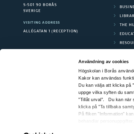
S-501 90 BORÅS
BUSINE
SVERIGE
LIBRA
VISITING ADDRESS
THE H
ALLÉGATAN 1 (RECEPTION)
EDUCA
RESOU
TEXTI
Användning av cookies
Högskolan i Borås använder
Kakor kan användas funktion
Du kan välja att klicka på ”
uppge vilka syften du samt
”Tillåt urval”. Du kan när
klicka på ”Ta tillbaka samt
På fliken "Information" ka
behandlar personuppgifter.