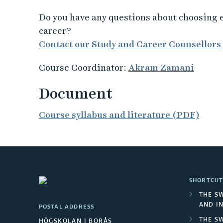
Do you have any questions about choosing 
career?
Contact our Study and Career Counsellors
Course Coordinator:
Akram Zamani
Document
Course syllabus and literature (PDF)
SHORTCUT
THE S
AND I
POSTAL ADDRESS
THE S
HÖGSKOLAN I BORÅS