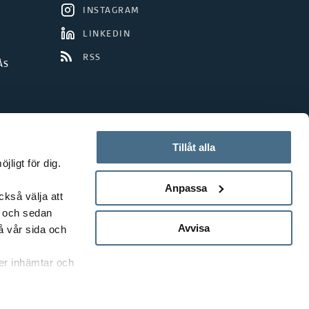
INSTAGRAM
LINKEDIN
RSS
ÅS
Tillåt alla
ligt för dig.
Anpassa
ckså välja att
t och sedan
Avvisa
å vår sida och
rer inhämtar och