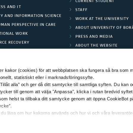
CURRENT STUDENT
SS AND IT
STAFF
RY AND INFORMATION SCIENCE
WORK AT THE UNIVERSITY
UMAN PERSPECTIVE IN CARE
ABOUT UNIVERSITY OF BOR
TIONAL WORK
PRESS AND MEDIA
RCE RECOVERY
ABOUT THE WEBSITE
LES AND FASHION
PRIVACY POLICY
 kakor (cookies) för att webbplatsen ska fungera så bra som möj
ellt, statistiskt eller i marknadsföringssyfte.
Tillåt alla” och ger då ditt samtycke till samtliga syften. Du kan o
© 2026 HÖGSKOLAN I BORÅS
ycker till genom att välja "Anpassa", klicka i rutan bredvid syfte
 som helst ta tillbaka ditt samtycke genom att öppna CookieBot p
ycke”.
n du läsa om hur kakorna används och hur vi och våra leverantö