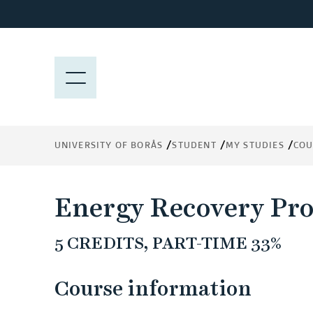
J
u
m
p
M
t
E
o
N
m
Y
a
UNIVERSITY OF BORÅS
STUDENT
MY STUDIES
COU
i
n
c
Energy Recovery Pro
o
n
5 CREDITS, PART-TIME 33%
t
e
n
Course information
t