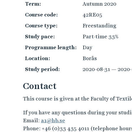
Term:
Autumn 2020
Course code:
42RE05
Course type:
Freestanding
Study pace:
Part-time 33%
Programme length:
Day
Location:
Borås
Study period:
2020-08-31 — 2020-
Contact
This course is given at the Faculty of Text
If you have any questions during your studie
Email:
a1@hb.se
Phone: +46 (0)33 435 4011 (telephone hour