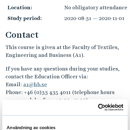
Location:
No obligatory attendance
Study period:
2020-08-31 — 2020-11-01
Contact
This course is given at the Faculty of Textiles,
Engineering and Business (A1).
If you have any questions during your studies,
contact the Education Officer via:
Email:
a1@hb.se
Phone: +46 (0)33 435 4011 (telephone hours
every weekday from 10:00–12:00)
Do you have any questions about choosing
educational programmes or about your future
Användning av cookies
career?