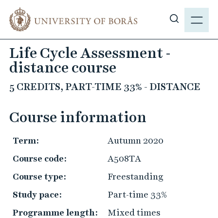
J
M
u
E
S
m
N
h
p
Life Cycle Assessment -
Y
o
t
distance course
w
o
s
m
5 CREDITS, PART-TIME 33% - DISTANCE
i
a
t
i
Course information
e
n
s
c
Term:
Autumn 2020
e
o
a
n
Course code:
A508TA
r
t
Course type:
Freestanding
c
e
h
Study pace:
Part-time 33%
n
t
Programme length:
Mixed times