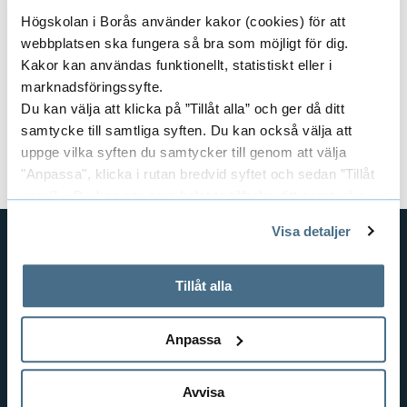
Contact our Study and Career Counsellors
Högskolan i Borås använder kakor (cookies) för att
webbplatsen ska fungera så bra som möjligt för dig.
Course Coordinator:
Pedro Brancoli
Kakor kan användas funktionellt, statistiskt eller i
marknadsföringssyfte.
Document
Du kan välja att klicka på ”Tillåt alla” och ger då ditt
samtycke till samtliga syften. Du kan också välja att
Course syllabus and literature (PDF)
uppge vilka syften du samtycker till genom att välja
"Anpassa", klicka i rutan bredvid syftet och sedan ”Tillåt
urval”. Du kan när som helst ta tillbaka ditt samtycke
genom att öppna CookieBot på vår sida och klicka på ”Ta
Visa detaljer
tillbaka samtycke”.
På fliken "Information" kan du läsa om hur kakorna
SHORTCUTS
används och hur vi och våra leverantörer inhämtar och
Tillåt alla
THE SWEDISH SCHOOL OF LIBRARY
behandlar personuppgifter.
AND INFORMATION SCIENCE
Anpassa
THE SWEDISH SCHOOL OF TEXTILES
BUSINESS AND IT
Avvisa
LIBRARY AND INFORMATION SCIENCE