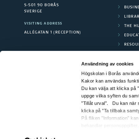
S-501 90 BORÅS
BUSINE
SVERIGE
LIBRA
VISITING ADDRESS
THE H
ALLÉGATAN 1 (RECEPTION)
EDUCA
RESOU
TEXTI
Användning av cookies
Högskolan i Borås använder
Kakor kan användas funktion
Du kan välja att klicka på ”
uppge vilka syften du samt
”Tillåt urval”. Du kan när
klicka på ”Ta tillbaka samt
På fliken "Information" ka
behandlar personuppgifter.