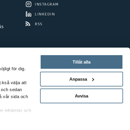
INSTAGRAM
LINKEDIN
RSS
ÅS
Tillåt alla
ligt för dig.
Anpassa
ckså välja att
t och sedan
Avvisa
å vår sida och
rer inhämtar och