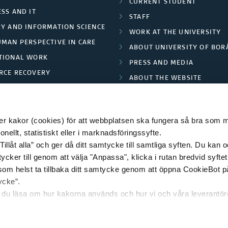
CURRENT STUDENT
SS AND IT
STAFF
RY AND INFORMATION SCIENCE
WORK AT THE UNIVERSITY
UMAN PERSPECTIVE IN CARE
ABOUT UNIVERSITY OF BOR
TIONAL WORK
PRESS AND MEDIA
RCE RECOVERY
ABOUT THE WEBSITE
LES AND FASHION
PRIVACY POLICY
 kakor (cookies) för att webbplatsen ska fungera så bra som möj
ellt, statistiskt eller i marknadsföringssyfte.
Tillåt alla” och ger då ditt samtycke till samtliga syften. Du kan o
© 2026 HÖGSKOLAN I BORÅS
ycker till genom att välja "Anpassa", klicka i rutan bredvid syfte
 som helst ta tillbaka ditt samtycke genom att öppna CookieBot p
ycke”.
n du läsa om hur kakorna används och hur vi och våra leverantö