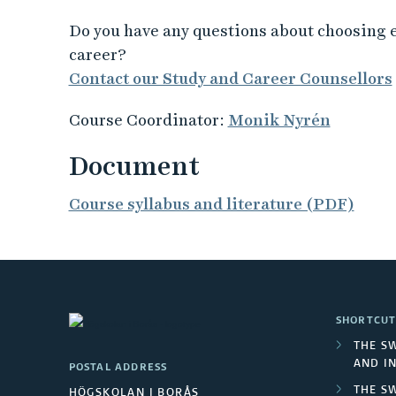
Do you have any questions about choosing 
career?
Contact our Study and Career Counsellors
Course Coordinator:
Monik Nyrén
Document
Course syllabus and literature (PDF)
SHORTCUT
THE S
AND I
POSTAL ADDRESS
THE S
HÖGSKOLAN I BORÅS