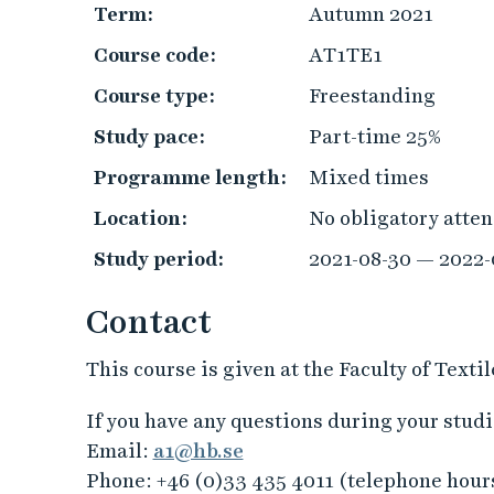
Term:
Autumn 2021
Course code:
AT1TE1
Course type:
Freestanding
Study pace:
Part-time 25%
Programme length:
Mixed times
Location:
No obligatory atte
Study period:
2021-08-30 — 2022-
Contact
This course is given at the Faculty of Text
If you have any questions during your studie
Email:
a1@hb.se
Phone: +46 (0)33 435 4011 (telephone hour