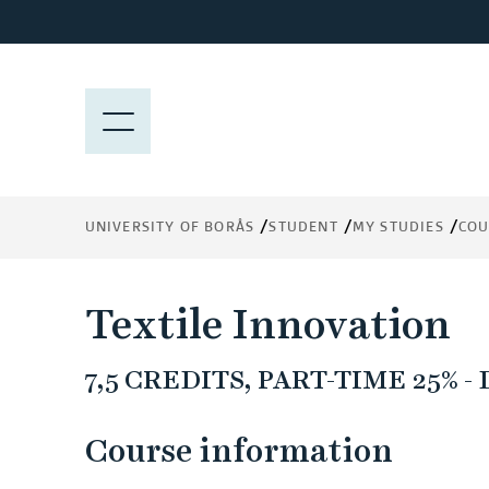
J
u
m
p
M
t
E
o
N
m
Y
a
UNIVERSITY OF BORÅS
STUDENT
MY STUDIES
COU
i
n
c
Textile Innovation
o
n
7,5 CREDITS, PART-TIME 25% -
t
e
n
Course information
t