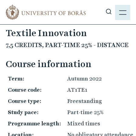
J
M
u
E
S
m
N
h
p
Textile Innovation
Y
o
t
w
o
7,5 CREDITS, PART-TIME 25% - DISTANCE
s
m
i
a
Course information
t
i
e
n
Term:
Autumn 2022
s
c
e
Course code:
AT1TE1
o
a
n
Course type:
Freestanding
r
t
c
Study pace:
Part-time 25%
e
h
n
Programme length:
Mixed times
t
Location:
No obligatory attendance