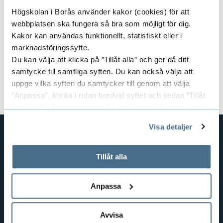
Contact our Study and Career Counsellors
Högskolan i Borås använder kakor (cookies) för att
webbplatsen ska fungera så bra som möjligt för dig.
Course Coordinator:
Patrik Lennartsson
Kakor kan användas funktionellt, statistiskt eller i
marknadsföringssyfte.
Document
Du kan välja att klicka på ”Tillåt alla” och ger då ditt
samtycke till samtliga syften. Du kan också välja att
Course syllabus and literature (PDF)
uppge vilka syften du samtycker till genom att välja
"Anpassa", klicka i rutan bredvid syftet och sedan ”Tillåt
urval”. Du kan när som helst ta tillbaka ditt samtycke
genom att öppna CookieBot på vår sida och klicka på ”Ta
Visa detaljer
tillbaka samtycke”.
På fliken "Information" kan du läsa om hur kakorna
SHORTCUTS
används och hur vi och våra leverantörer inhämtar och
Tillåt alla
THE SWEDISH SCHOOL OF LIBRARY
behandlar personuppgifter.
AND INFORMATION SCIENCE
Anpassa
THE SWEDISH SCHOOL OF TEXTILES
BUSINESS AND IT
Avvisa
LIBRARY AND INFORMATION SCIENCE