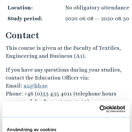
Location:
No obligatory attendance
Study period:
2020-06-08 — 2020-08-30
Contact
This course is given at the Faculty of Textiles,
Engineering and Business (A1).
If you have any questions during your studies,
contact the Education Officer via:
Email:
a1@hb.se
Phone: +46 (0)33 435 4011 (telephone hours
every weekday from 10:00–12:00)
Do you have any questions about choosing
educational programmes or about your future
Användning av cookies
career?