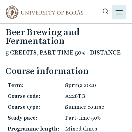
J
M
u
E
S
m
N
h
p
Beer Brewing and
Y
o
t
Fermentation
w
o
s
m
5 CREDITS, PART-TIME 50% - DISTANCE
i
a
t
i
Course information
e
n
s
c
Term:
Spring 2020
e
o
a
n
Course code:
A228TG
r
t
Course type:
Summer course
c
e
h
Study pace:
Part-time 50%
n
t
Programme length:
Mixed times