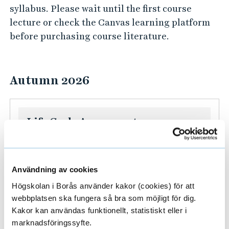
syllabus. Please wait until the first course
lecture or check the Canvas learning platform
before purchasing course literature.
Autumn 2026
Life Cycle Assessment
A505TA - Course syllabus and literature
list (PDF)
Användning av cookies
K
Application code:
R11H6
Högskolan i Borås använder kakor (cookies) för att
u
Type:
Mandatory
webbplatsen ska fungera så bra som möjligt för dig.
r
Period:
31 August — 1 November
Kakor kan användas funktionellt, statistiskt eller i
s
marknadsföringssyfte.
i