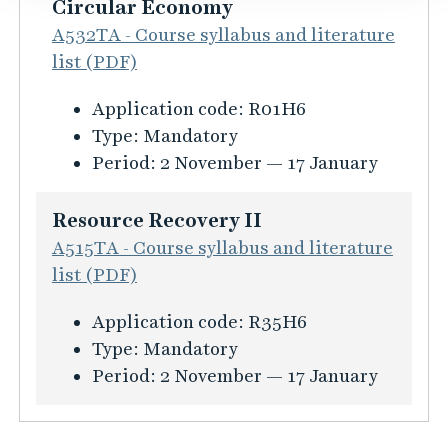
i
Circular Economy
o
e
n
n
A532TA - Course syllabus and literature
C
f
f
list (PDF)
y
o
ö
c
K
Application code:
R01H6
r
r
l
u
Type:
Mandatory
m
R
e
r
Period:
2 November — 17 January
a
e
A
s
t
s
s
i
i
Resource Recovery II
o
s
n
o
A515TA - Course syllabus and literature
u
e
f
n
list (PDF)
r
s
o
f
c
s
K
Application code:
R35H6
r
ö
e
m
u
Type:
Mandatory
m
r
R
e
r
Period:
2 November — 17 January
a
T
e
n
s
t
h
c
t
i
i
e
o