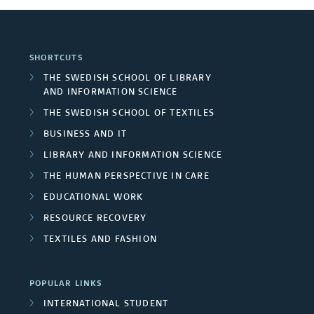
n
o
o
v
f
n
r
e
o
f
y
r
SHORTCUTS
r
ö
o
y
THE SWEDISH SCHOOL OF LIBRARY
m
r
f
I
AND INFORMATION SCIENCE
a
C
S
THE SWEDISH SCHOOL OF TEXTILES
t
i
c
BUSINESS AND IT
i
r
i
o
LIBRARY AND INFORMATION SCIENCE
c
e
n
u
THE HUMAN PERSPECTIVE IN CARE
n
f
l
c
EDUCATIONAL WORK
ö
a
e
RESOURCE RECOVERY
r
r
a
TEXTILES AND FASHION
R
E
n
e
c
d
POPULAR LINKS
s
o
R
INTERNATIONAL STUDENT
o
n
e