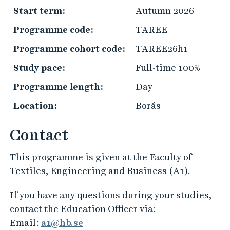
Start term:
Autumn 2026
P
r
Programme code:
TAREE
a
Programme cohort code:
TAREE26h1
c
t
Study pace:
Full-time 100%
i
Programme length:
Day
c
Location:
Borås
a
l
Contact
i
n
This programme is given at the Faculty of
f
Textiles, Engineering and Business (A1).
o
r
If you have any questions during your studies,
m
contact the Education Officer via:
a
Email:
a1@hb.se