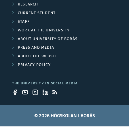
u
RESEARCH
o
s
r
m
CURRENT STUDENT
e
c
y
a
STAFF
e
r
WORK AT THE UNIVERSITY
R
c
ABOUT UNIVERSITY OF BORÅS
e
h
PRESS AND MEDIA
c
M
ABOUT THE WEBSITE
o
e
PRIVACY POLICY
v
t
e
h
r
THE UNIVERSITY IN SOCIAL MEDIA
o
y
d
I
o
I
l
o
© 2026 HÖGSKOLAN I BORÅS
g