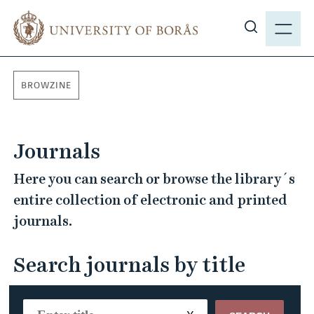
J
M
u
E
S
m
N
h
p
Y
o
t
BROWZINE
w
o
s
m
i
a
Journals
t
i
e
n
Here you can search or browse the library´s
s
c
entire collection of electronic and printed
e
o
journals.
a
n
r
t
c
Search journals by title
e
h
n
t