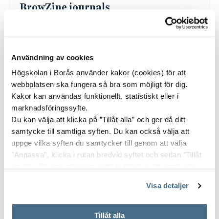
a
BrowZine journals
g
With BrowZine you can create your own
e
bookshelf with your favourite journals.
s
Användning av cookies
Högskolan i Borås använder kakor (cookies) för att
webbplatsen ska fungera så bra som möjligt för dig.
Kakor kan användas funktionellt, statistiskt eller i
marknadsföringssyfte.
Du kan välja att klicka på ”Tillåt alla” och ger då ditt
samtycke till samtliga syften. Du kan också välja att
Publish journal articles
uppge vilka syften du samtycker till genom att välja
"Anpassa", klicka i rutan bredvid syftet och sedan ”Tillåt
Information about the university's
urval”. Du kan när som helst ta tillbaka ditt samtycke
agreements with publishers and how to avoid
genom att öppna CookieBot på vår sida och klicka på ”Ta
publishing in predatory journals and
Visa detaljer
tillbaka samtycke”.
conferences.
På fliken "Information" kan du läsa om hur kakorna
Publisher agreements
används och hur vi och våra leverantörer inhämtar och
Tillåt alla