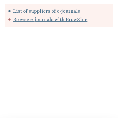
List of suppliers of e-journals
Browse e-journals with BrowZine
L
i
n
k
e
d
i
m