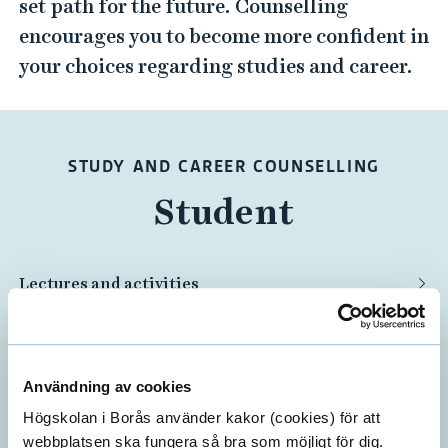
set path for the future. Counselling
encourages you to become more confident in
your choices regarding studies and career.
STUDY AND CAREER COUNSELLING
Student
Lectures and activities
Contact the Study and Career Guidance
Counsellors
Användning av cookies
Study Techniques
Högskolan i Borås använder kakor (cookies) för att
webbplatsen ska fungera så bra som möjligt för dig.