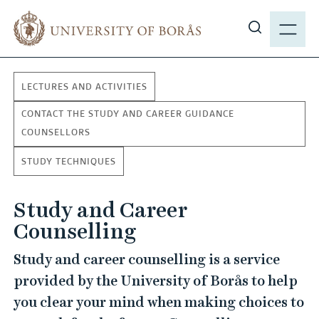
J
M
u
E
S
m
N
h
p
Y
o
t
LECTURES AND ACTIVITIES
w
o
s
CONTACT THE STUDY AND CAREER GUIDANCE
m
i
COUNSELLORS
a
t
i
STUDY TECHNIQUES
e
n
s
c
Study and Career
e
o
a
Counselling
n
r
t
Study and career counselling is a service
c
e
provided by the University of Borås to help
h
n
you clear your mind when making choices to
t