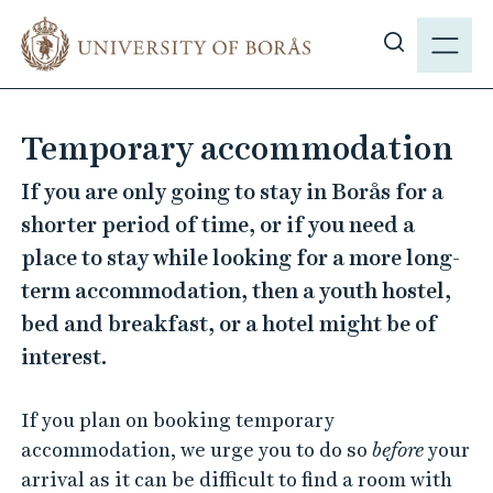
J
M
u
E
S
m
N
h
p
Y
o
t
Temporary accommodation
w
o
s
m
If you are only going to stay in Borås for a
i
a
shorter period of time, or if you need a
t
i
place to stay while looking for a more long-
e
n
term accommodation, then a youth hostel,
s
c
e
bed and breakfast, or a hotel might be of
o
a
n
interest.
r
t
c
e
If you plan on booking temporary
h
n
accommodation, we urge you to do so
before
your
t
arrival as it can be difficult to find a room with