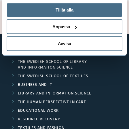
På fliken "Information" kan du läsa om hur kakorna
används och hur vi och våra leverantörer inhämtar och
Tillåt alla
Page manager:
Natalia Vargas
behandlar personuppgifter.
Updated: 2023-03-16
Anpassa
Avvisa
SHORTCUTS
THE SWEDISH SCHOOL OF LIBRARY
AND INFORMATION SCIENCE
THE SWEDISH SCHOOL OF TEXTILES
BUSINESS AND IT
LIBRARY AND INFORMATION SCIENCE
THE HUMAN PERSPECTIVE IN CARE
EDUCATIONAL WORK
RESOURCE RECOVERY
TEXTILES AND FASHION