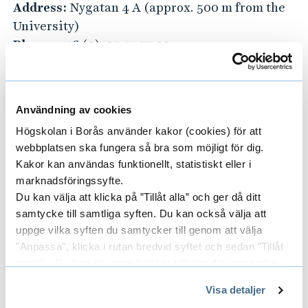
Address:
Nygatan 4 A (approx. 500 m from the
University)
Phone:
+46 (0)705-41 55 29
E-mail:
info@cent-rum.se
Website:
cent-rum.se (external link)
Användning av cookies
Hotell Solhem Park
Högskolan i Borås använder kakor (cookies) för att
Address:
Vendelsbergsgatan 42 (approx. 2 km
webbplatsen ska fungera så bra som möjligt för dig.
from the University)
Kakor kan användas funktionellt, statistiskt eller i
marknadsföringssyfte.
Phone:
+46 (0)33-10 01 10
Du kan välja att klicka på ”Tillåt alla” och ger då ditt
E-mail:
info@solhempark.se
samtycke till samtliga syften. Du kan också välja att
Website:
solhempark.se (external link)
uppge vilka syften du samtycker till genom att välja
"Anpassa", klicka i rutan bredvid syftet och sedan ”Tillåt
More alternatives could be found at
urval”. Du kan när som helst ta tillbaka ditt samtycke
the Tourist Office in Borås (external link)
.
genom att öppna CookieBot på vår sida och klicka på ”Ta
Visa detaljer
tillbaka samtycke”.