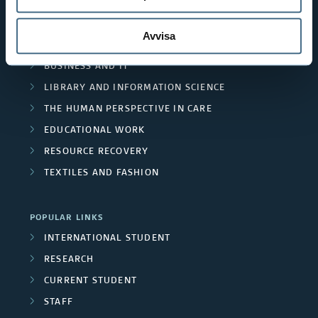
m
THE SWEDISH SCHOOL OF LIBRARY
s
AND INFORMATION SCIENCE
e
Avvisa
o
THE SWEDISH SCHOOL OF TEXTILES
m
BUSINESS AND IT
c
b
LIBRARY AND INFORMATION SCIENCE
i
THE HUMAN PERSPECTIVE IN CARE
e
a
EDUCATIONAL WORK
r
RESOURCE RECOVERY
t
s
TEXTILES AND FASHION
e
d
POPULAR LINKS
INTERNATIONAL STUDENT
m
RESEARCH
e
CURRENT STUDENT
m
STAFF