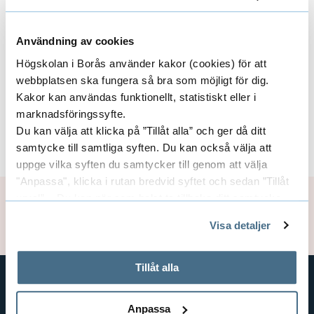
using the form on
Apply for membership
Användning av cookies
Högskolan i Borås använder kakor (cookies) för att
S
Full members
webbplatsen ska fungera så bra som möjligt för dig.
t
Kakor kan användas funktionellt, statistiskt eller i
marknadsföringssyfte.
ä
Du kan välja att klicka på ”Tillåt alla” och ger då ditt
S
Associated members
samtycke till samtliga syften. Du kan också välja att
n
t
uppge vilka syften du samtycker till genom att välja
g
"Anpassa", klicka i rutan bredvid syftet och sedan ”Tillåt
ä
urval”. Du kan när som helst ta tillbaka ditt samtycke
Page manager:
Nasrine Olson
F
genom att öppna CookieBot på vår sida och klicka på ”Ta
n
Updated: 2026-03-16
Visa detaljer
tillbaka samtycke”.
u
g
På fliken "Information" kan du läsa om hur kakorna
l
används och hur vi och våra leverantörer inhämtar och
Tillåt alla
A
behandlar personuppgifter.
l
s
SHORTCUTS
Anpassa