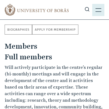
J
M
u
E
S
m
N
h
p
Y
o
t
BIOGRAPHIES
APPLY FOR MEMBERSHIP
w
o
s
m
Members
i
a
t
i
Full members
e
n
s
c
Will actively participate in the centre’s regular
e
o
(bi-monthly) meetings and will engage in the
a
n
development of the centre and it activities
r
t
based on their areas of expertise. These
c
e
activities can range over a wide spectrum
h
n
including: research, theory and methodology
t
development, innovation, community building,