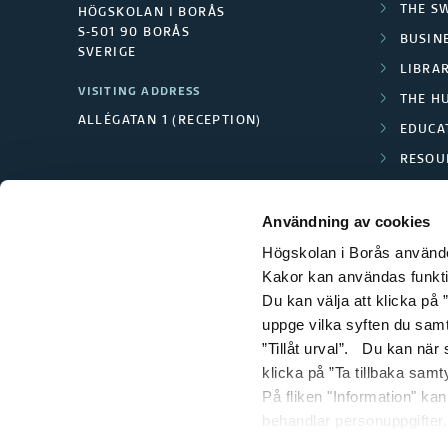
u
THE S
HÖGSKOLAN I BORÅS
c
S-501 90 BORÅS
BUSINE
SVERIGE
LIBRA
a
VISITING ADDRESS
THE H
ALLÉGATAN 1 (RECEPTION)
t
EDUCA
RESOU
i
TEXTI
o
Användning av cookies
Högskolan i Borås använder
n
Kakor kan användas funktion
Du kan välja att klicka på ”
uppge vilka syften du samt
”Tillåt urval”. Du kan när
klicka på ”Ta tillbaka samt
På fliken "Information" ka
behandlar personuppgifter.