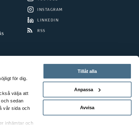
r
e
INSTAGRAM
a
c
r
LINKEDIN
s
h
RSS
s
ÅS
g
/
r
U
o
n
Tillåt alla
u
ligt för dig.
i
Anpassa
p
ckså välja att
v
t och sedan
s
e
Avvisa
å vår sida och
r
rer inhämtar och
s