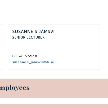
SUSANNE S JÄMSVI
SENIOR LECTURER
033-435 5948
susanne.s_jamsvi@hb.se
employees