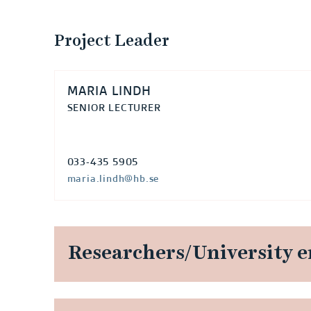
w
Project Leader
r
i
MARIA LINDH
t
SENIOR LECTURER
i
033-435 5905
n
maria.lindh@hb.se
g
i
Researchers/University 
n
d