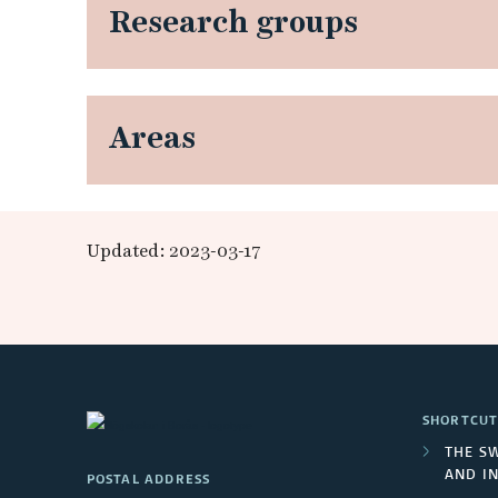
Research groups
i
s
t
Areas
a
n
Updated: 2023-03-17
c
e
e
SHORTCUT
d
THE S
AND I
POSTAL ADDRESS