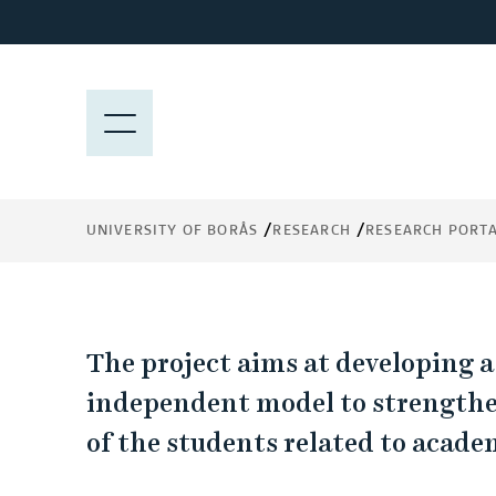
J
u
ABC in academic wri
m
p
M
in distance education
t
E
o
N
Activity, Self-regulation and Community,
m
Y
a
student-centered model
UNIVERSITY OF BORÅS
RESEARCH
RESEARCH PORT
i
n
c
o
A
n
The project aims at developing a
t
B
independent model to strengthe
e
of the students related to acade
n
C
t