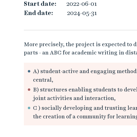
i
Start date:
2022-06-01
End date:
2024-05-31
n
a
c
More precisely, the project is expected to
parts - an ABC for academic writing in dis
a
d
A) student-active and engaging methods
central,
e
B) structures enabling students to dev
joint activities and interaction,
m
C ) socially developing and trusting l
i
the creation of a community for learni
c