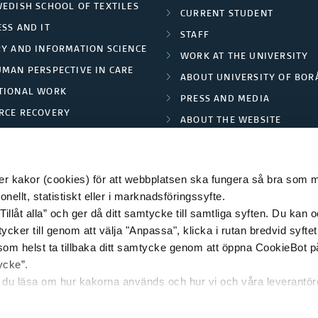
WEDISH SCHOOL OF TEXTILES
CURRENT STUDENT
SS AND IT
STAFF
RY AND INFORMATION SCIENCE
WORK AT THE UNIVERSITY
UMAN PERSPECTIVE IN CARE
ABOUT UNIVERSITY OF BOR
TIONAL WORK
PRESS AND MEDIA
RCE RECOVERY
ABOUT THE WEBSITE
LES AND FASHION
PRIVACY POLICY
 kakor (cookies) för att webbplatsen ska fungera så bra som möj
ellt, statistiskt eller i marknadsföringssyfte.
Tillåt alla” och ger då ditt samtycke till samtliga syften. Du kan o
© 2026 HÖGSKOLAN I BORÅS
ycker till genom att välja "Anpassa", klicka i rutan bredvid syfte
 som helst ta tillbaka ditt samtycke genom att öppna CookieBot p
ycke”.
n du läsa om hur kakorna används och hur vi och våra leverantö