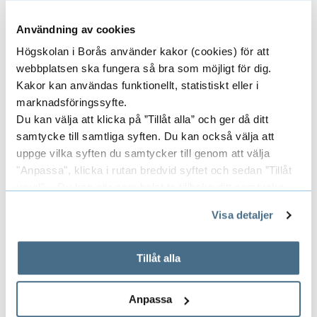
i
MARIA WOLMESJÖ
p
PROFESSOR
Användning av cookies
t
Högskolan i Borås använder kakor (cookies) för att
h
webbplatsen ska fungera så bra som möjligt för dig.
Kakor kan användas funktionellt, statistiskt eller i
033-435 4725
r
maria.wolmesjo@hb.se
marknadsföringssyfte.
o
Du kan välja att klicka på ”Tillåt alla” och ger då ditt
u
samtycke till samtliga syften. Du kan också välja att
g
uppge vilka syften du samtycker till genom att välja
Researchers/University employees
E
"Anpassa", klicka i rutan bredvid syftet och sedan ”Tillåt
h
urval”. Du kan när som helst ta tillbaka ditt samtycke
p
x
genom att öppna CookieBot på vår sida och klicka på ”Ta
Visa detaljer
a
tillbaka samtycke”.
p
External project members
r
E
På fliken "Information" kan du läsa om hur kakorna
a
används och hur vi och våra leverantörer inhämtar och
Tillåt alla
t
x
behandlar personuppgifter.
i
n
p
Anpassa
c
Research groups
E
d