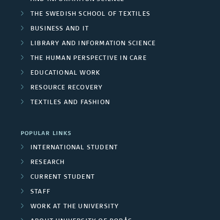
p
o
u
c
/
THE SWEDISH SCHOOL OF TEXTILES
r
n
r
n
h
BUSINESS AND IT
U
w
e
o
d
LIBRARY AND INFORMATION SCIENCE
g
o
n
s
THE HUMAN PERSPECTIVE IN CARE
j
r
e
r
i
EDUCATIONAL WORK
k
e
r
o
RESOURCE RECOVERY
v
i
c
s
TEXTILES AND FASHION
u
n
e
t
e
p
r
POPULAR LINKS
l
m
s
INTERNATIONAL STUDENT
s
d
e
RESEARCH
e
i
m
CURRENT STUDENT
r
t
STAFF
l
b
WORK AT THE UNIVERSITY
y
y
e