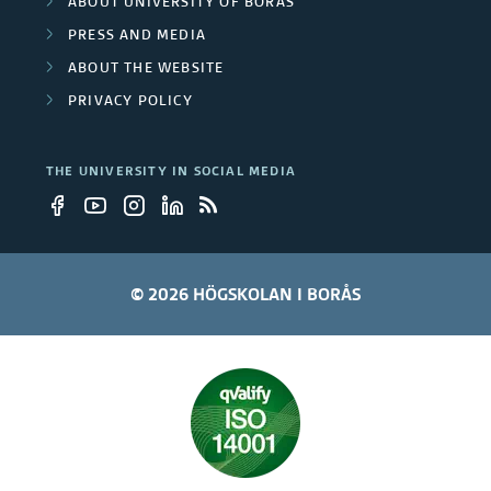
ABOUT UNIVERSITY OF BORÅS
c
e
r
PRESS AND MEDIA
a
m
ABOUT THE WEBSITE
r
s
PRIVACY POLICY
p
e
l
THE UNIVERSITY IN SOCIAL MEDIA
o
y
e
© 2026 HÖGSKOLAN I BORÅS
e
s