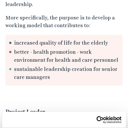
a
leadership.
i
More specifically, the purpose is to develop a
n
working model that contributes to:
a
b
increased quality of life for the elderly
l
better - health promotion - work
e
environment for health and care personnel
l
sustainable leadership creation for senior
e
care managers
a
d
e
r
Project Leader
s
h