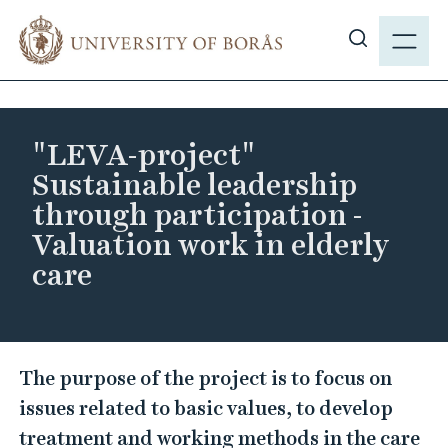
J
M
u
E
S
m
N
h
p
Y
o
t
w
o
"LEVA-project"
s
m
Sustainable leadership
i
a
through participation -
t
i
Valuation work in elderly
e
n
s
care
c
e
o
a
n
r
t
"
c
e
The purpose of the project is to focus on
L
h
n
issues related to basic values, to develop
E
t
treatment and working methods in the care