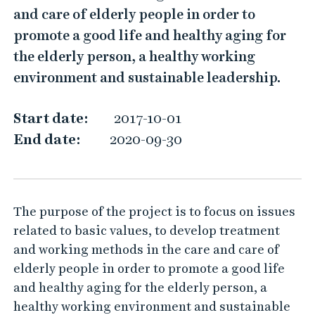
V
and care of elderly people in order to
A
promote a good life and healthy aging for
-
the elderly person, a healthy working
p
environment and sustainable leadership.
r
o
Start date:
2017-10-01
j
End date:
2020-09-30
e
c
t
The purpose of the project is to focus on issues
"
related to basic values, to develop treatment
S
and working methods in the care and care of
u
elderly people in order to promote a good life
s
and healthy aging for the elderly person, a
t
healthy working environment and sustainable