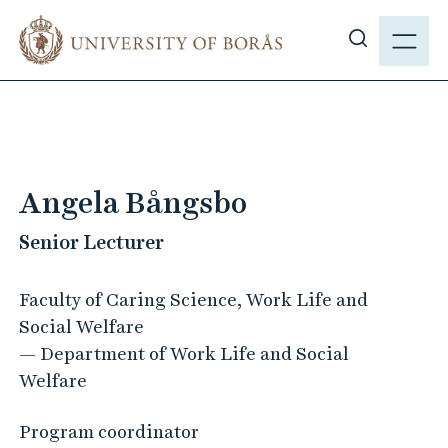
J
M
u
E
S
m
N
h
p
Y
o
t
w
o
s
m
i
a
Angela Bångsbo
t
i
e
Senior Lecturer
n
s
c
e
o
Faculty of Caring Science, Work Life and
a
n
Social Welfare
r
t
— Department of Work Life and Social
c
e
Welfare
h
n
t
Program coordinator