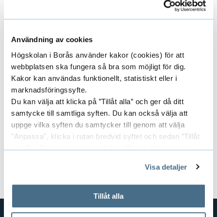
Latest publications
E
Användning av cookies
x
Högskolan i Borås använder kakor (cookies) för att
webbplatsen ska fungera så bra som möjligt för dig.
p
Concluded projects
E
Kakor kan användas funktionellt, statistiskt eller i
a
marknadsföringssyfte.
x
Du kan välja att klicka på ”Tillåt alla” och ger då ditt
n
samtycke till samtliga syften. Du kan också välja att
p
Areas
E
uppge vilka syften du samtycker till genom att välja
d
a
"Anpassa", klicka i rutan bredvid syftet och sedan ”Tillåt
x
L
urval”. Du kan när som helst ta tillbaka ditt samtycke
n
genom att öppna CookieBot på vår sida och klicka på ”Ta
p
a
Research groups
Visa detaljer
E
tillbaka samtycke”.
d
a
På fliken "Information" kan du läsa om hur kakorna
t
x
C
används och hur vi och våra leverantörer inhämtar och
Tillåt alla
n
e
behandlar personuppgifter.
p
o