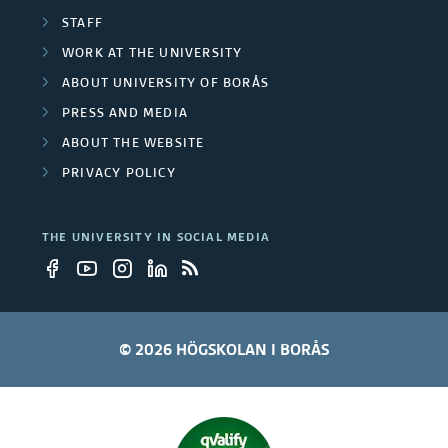
o
g
e
STAFF
n
r
WORK AT THE UNIVERSITY
c
s
ABOUT UNIVERSITY OF BORÅS
o
t
PRESS AND MEDIA
u
s
ABOUT THE WEBSITE
p
PRIVACY POLICY
s
THE UNIVERSITY IN SOCIAL MEDIA
© 2026 HÖGSKOLAN I BORÅS