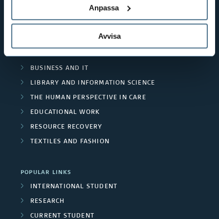
d
s
Anpassa
a
n
SHORTCUTS
A
t
n
THE SWEDISH SCHOOL OF LIBRARY
c
Avvisa
AND INFORMATION SCIENCE
r
p
d
l
THE SWEDISH SCHOOL OF TEXTILES
e
u
R
BUSINESS AND IT
u
a
b
LIBRARY AND INFORMATION SCIENCE
e
d
THE HUMAN PERSPECTIVE IN CARE
s
l
s
e
EDUCATIONAL WORK
i
e
RESOURCE RECOVERY
d
c
TEXTILES AND FASHION
a
p
a
r
r
POPULAR LINKS
t
c
INTERNATIONAL STUDENT
o
i
RESEARCH
h
j
CURRENT STUDENT