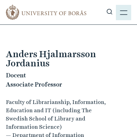
J
M
u
E
S
m
N
h
p
Y
o
t
w
o
s
m
Anders Hjalmarsson
i
a
Jordanius
t
i
e
n
Docent
s
c
Associate Professor
e
o
a
n
Faculty of Librarianship, Information,
r
t
Education and IT (including The
c
e
Swedish School of Library and
h
n
Information Science)
t
— Department of Information