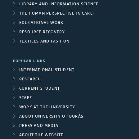
a
b
LIBRARY AND INFORMATION SCIENCE
e
d
THE HUMAN PERSPECTIVE IN CARE
s
l
s
e
EDUCATIONAL WORK
i
e
RESOURCE RECOVERY
d
c
TEXTILES AND FASHION
a
p
a
r
r
POPULAR LINKS
t
c
INTERNATIONAL STUDENT
o
i
RESEARCH
h
j
CURRENT STUDENT
o
g
e
STAFF
n
r
WORK AT THE UNIVERSITY
c
s
ABOUT UNIVERSITY OF BORÅS
o
t
PRESS AND MEDIA
u
s
ABOUT THE WEBSITE