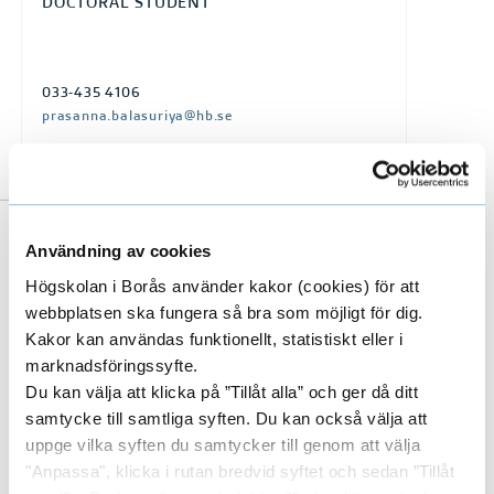
DOCTORAL STUDENT
033-435 4106
prasanna.balasuriya@hb.se
Användning av cookies
Högskolan i Borås använder kakor (cookies) för att
webbplatsen ska fungera så bra som möjligt för dig.
Kakor kan användas funktionellt, statistiskt eller i
marknadsföringssyfte.
Latest publications
E
Du kan välja att klicka på ”Tillåt alla” och ger då ditt
samtycke till samtliga syften. Du kan också välja att
x
uppge vilka syften du samtycker till genom att välja
"Anpassa", klicka i rutan bredvid syftet och sedan ”Tillåt
p
Concluded projects