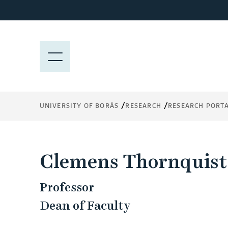
J
u
m
p
M
t
E
o
N
m
Y
a
UNIVERSITY OF BORÅS
RESEARCH
RESEARCH PORT
i
n
c
o
Clemens Thornquist
n
t
Professor
e
n
Dean of Faculty
t