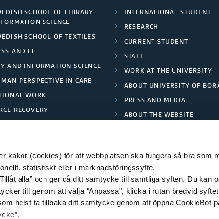
WEDISH SCHOOL OF LIBRARY
INTERNATIONAL STUDENT
NFORMATION SCIENCE
RESEARCH
WEDISH SCHOOL OF TEXTILES
CURRENT STUDENT
SS AND IT
STAFF
RY AND INFORMATION SCIENCE
WORK AT THE UNIVERSITY
UMAN PERSPECTIVE IN CARE
ABOUT UNIVERSITY OF BOR
TIONAL WORK
PRESS AND MEDIA
RCE RECOVERY
ABOUT THE WEBSITE
LES AND FASHION
PRIVACY POLICY
 kakor (cookies) för att webbplatsen ska fungera så bra som möj
ellt, statistiskt eller i marknadsföringssyfte.
Tillåt alla” och ger då ditt samtycke till samtliga syften. Du kan o
© 2026 HÖGSKOLAN I BORÅS
ycker till genom att välja "Anpassa", klicka i rutan bredvid syfte
 som helst ta tillbaka ditt samtycke genom att öppna CookieBot p
ycke”.