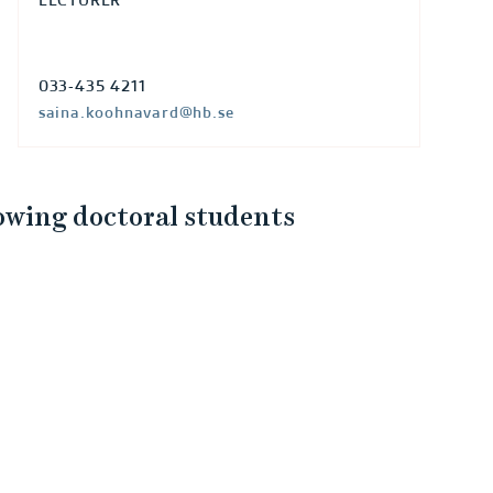
LECTURER
033-435 4211
saina.koohnavard@hb.se
lowing doctoral students