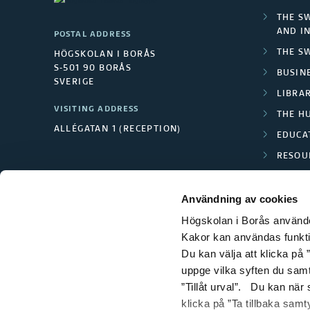
THE S
AND I
POSTAL ADDRESS
THE S
HÖGSKOLAN I BORÅS
S-501 90 BORÅS
BUSINE
SVERIGE
LIBRA
VISITING ADDRESS
THE H
ALLÉGATAN 1 (RECEPTION)
EDUCA
RESOU
TEXTI
Användning av cookies
Högskolan i Borås använder
Kakor kan användas funktion
Du kan välja att klicka på ”
uppge vilka syften du samt
”Tillåt urval”. Du kan när
klicka på ”Ta tillbaka samt