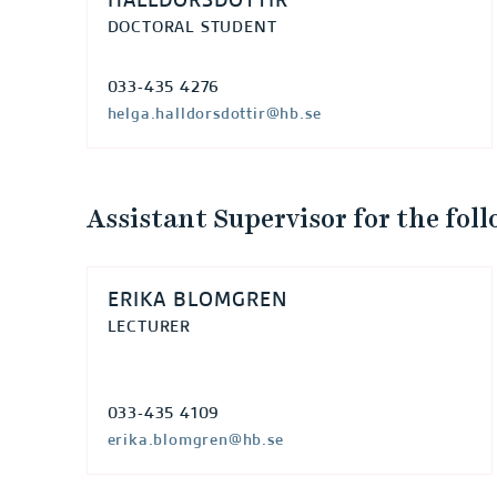
HALLDÓRSDÓTTIR
DOCTORAL STUDENT
033-435 4276
helga.halldorsdottir@hb.se
Assistant Supervisor for the fol
ERIKA BLOMGREN
LECTURER
033-435 4109
erika.blomgren@hb.se