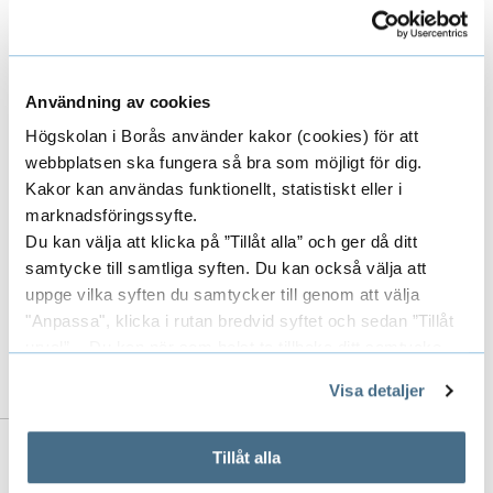
Assistant Supervisor for the
Användning av cookies
following doctoral students
Högskolan i Borås använder kakor (cookies) för att
webbplatsen ska fungera så bra som möjligt för dig.
Kakor kan användas funktionellt, statistiskt eller i
HANNA HALLNÄS
marknadsföringssyfte.
DOCTORAL STUDENT
Du kan välja att klicka på ”Tillåt alla” och ger då ditt
samtycke till samtliga syften. Du kan också välja att
uppge vilka syften du samtycker till genom att välja
033-435 5916
"Anpassa", klicka i rutan bredvid syftet och sedan ”Tillåt
hanna.hallnas@hb.se
urval”. Du kan när som helst ta tillbaka ditt samtycke
genom att öppna CookieBot på vår sida och klicka på ”Ta
Visa detaljer
tillbaka samtycke”.
På fliken "Information" kan du läsa om hur kakorna
används och hur vi och våra leverantörer inhämtar och
Tillåt alla
Researcher's publications in DiVA
behandlar personuppgifter.