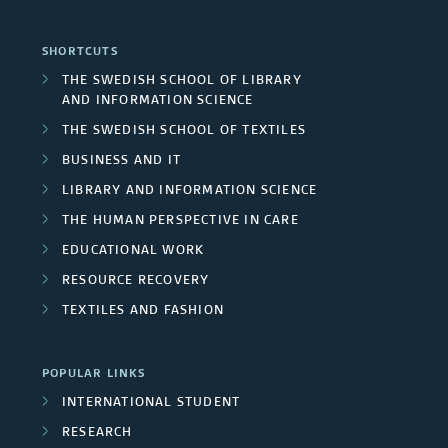
p
o
d
a
n
SHORTCUTS
A
n
THE SWEDISH SCHOOL OF LIBRARY
c
AND INFORMATION SCIENCE
r
d
l
THE SWEDISH SCHOOL OF TEXTILES
e
R
BUSINESS AND IT
u
a
LIBRARY AND INFORMATION SCIENCE
e
d
THE HUMAN PERSPECTIVE IN CARE
s
s
e
EDUCATIONAL WORK
e
RESOURCE RECOVERY
d
TEXTILES AND FASHION
a
p
r
r
POPULAR LINKS
c
INTERNATIONAL STUDENT
o
RESEARCH
h