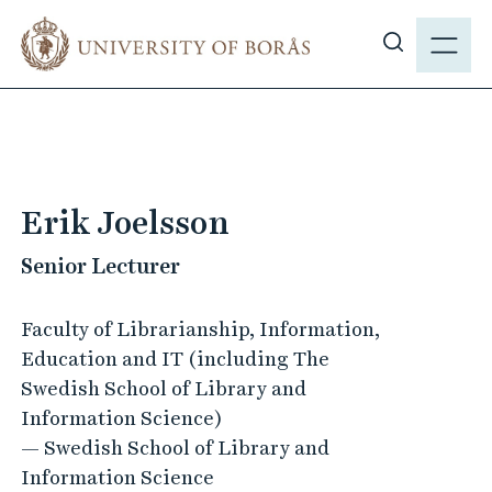
J
M
u
E
S
m
N
h
p
Y
o
t
w
o
s
m
i
a
Erik Joelsson
t
i
e
Senior Lecturer
n
s
c
e
o
Faculty of Librarianship, Information,
a
n
Education and IT (including The
r
t
Swedish School of Library and
c
e
Information Science)
h
n
— Swedish School of Library and
t
Information Science