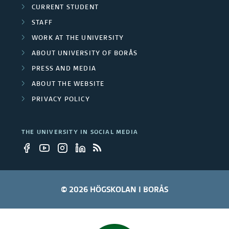
j
CURRENT STUDENT
g
e
STAFF
r
WORK AT THE UNIVERSITY
c
ABOUT UNIVERSITY OF BORÅS
o
t
PRESS AND MEDIA
u
s
ABOUT THE WEBSITE
p
PRIVACY POLICY
s
THE UNIVERSITY IN SOCIAL MEDIA
© 2026 HÖGSKOLAN I BORÅS