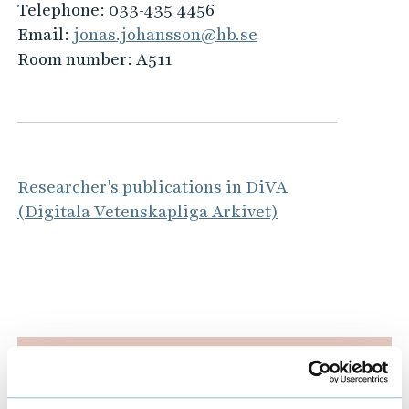
Telephone:
033-435 4456
Email:
jonas.johansson@hb.se
Room number:
A511
Researcher's publications in DiVA
(Digitala Vetenskapliga Arkivet)
Latest publications
E
x