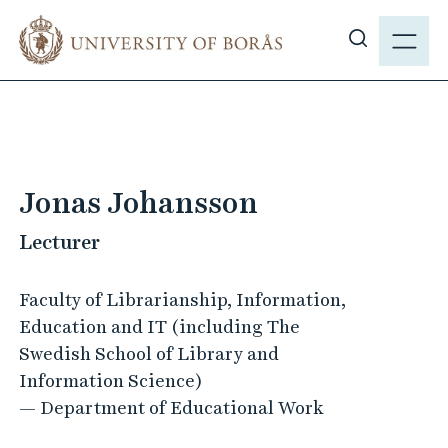
J
M
u
E
S
m
N
h
p
Y
o
t
w
o
s
m
i
a
Jonas Johansson
t
i
e
Lecturer
n
s
c
e
o
Faculty of Librarianship, Information,
a
n
Education and IT (including The
r
t
Swedish School of Library and
c
e
Information Science)
h
n
— Department of Educational Work
t