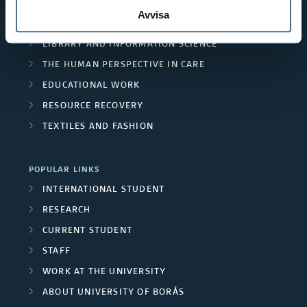
l
THE SWEDISH SCHOOL OF TEXTILES
e
Avvisa
u
R
BUSINESS AND IT
u
a
b
LIBRARY AND INFORMATION SCIENCE
e
d
THE HUMAN PERSPECTIVE IN CARE
s
l
s
e
EDUCATIONAL WORK
i
e
RESOURCE RECOVERY
d
c
TEXTILES AND FASHION
a
p
a
r
r
POPULAR LINKS
t
c
INTERNATIONAL STUDENT
o
i
RESEARCH
h
j
CURRENT STUDENT
o
g
e
STAFF
n
r
WORK AT THE UNIVERSITY
c
s
ABOUT UNIVERSITY OF BORÅS
o
t