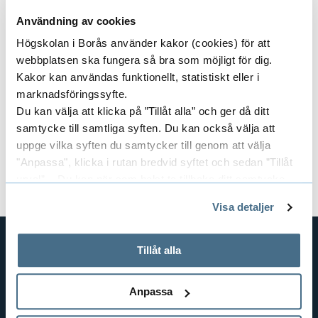
Användning av cookies
p
Concluded projects
E
Högskolan i Borås använder kakor (cookies) för att
a
webbplatsen ska fungera så bra som möjligt för dig.
x
Kakor kan användas funktionellt, statistiskt eller i
n
p
marknadsföringssyfte.
Areas
E
d
Du kan välja att klicka på ”Tillåt alla” och ger då ditt
a
samtycke till samtliga syften. Du kan också välja att
x
L
uppge vilka syften du samtycker till genom att välja
n
p
"Anpassa", klicka i rutan bredvid syftet och sedan ”Tillåt
a
Research groups
E
d
urval”. Du kan när som helst ta tillbaka ditt samtycke
a
t
genom att öppna CookieBot på vår sida och klicka på ”Ta
x
C
Visa detaljer
tillbaka samtycke”.
n
e
p
På fliken "Information" kan du läsa om hur kakorna
o
d
används och hur vi och våra leverantörer inhämtar och
Tillåt alla
s
a
n
behandlar personuppgifter.
SHORTCUTS
A
t
n
THE SWEDISH SCHOOL OF LIBRARY
c
Anpassa
AND INFORMATION SCIENCE
r
p
d