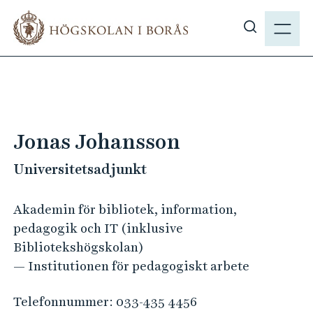
H
M
o
E
V
p
N
i
p
Y
s
a
a
t
s
i
ö
l
Jonas Johansson
k
l
p
Universitetsadjunkt
h
å
u
h
v
Akademin för bibliotek, information,
b
u
pedagogik och IT (inklusive
.
d
Bibliotekshögskolan)
s
i
— Institutionen för pedagogiskt arbete
e
n
n
Telefonnummer:
033-435 4456