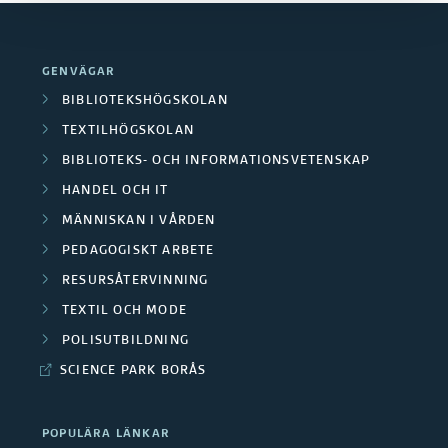
n
S
p
r
d
e
a
a
GENVÄGAR
e
n
n
BIBLIOTEKSHÖGSKOLAN
A
r
a
TEXTILHÖGSKOLAN
d
v
BIBLIOTEKS- OCH INFORMATIONSVETENSKAP
a
s
e
s
HANDEL OCH IT
O
t
r
MÄNNISKAN I VÅRDEN
l
m
e
PEDAGOGISKT ARBETE
a
u
RESURSÅTERVINNING
r
p
F
t
TEXTIL OCH MODE
å
u
o
POLISUTBILDNING
a
d
b
SCIENCE PARK BORÅS
r
d
e
l
s
e
POPULÄRA LÄNKAR
n