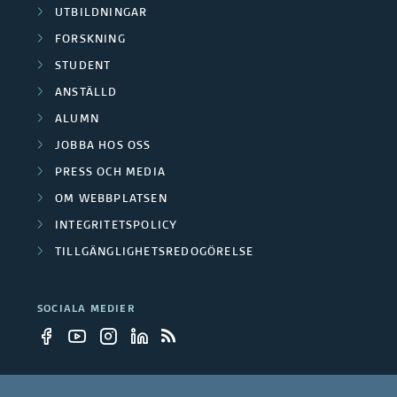
i
k
UTBILDNINGAR
f
k
FORSKNING
a
o
STUDENT
a
r
r
ANSTÄLLD
t
g
ALUMN
s
i
JOBBA HOS OSS
r
k
PRESS OCH MEDIA
o
u
n
OM WEBBPLATSEN
n
p
INTEGRITETSPOLICY
i
e
TILLGÄNGLIGHETSREDOGÖRELSE
p
n
r
e
g
SOCIALA MEDIER
r
s
p