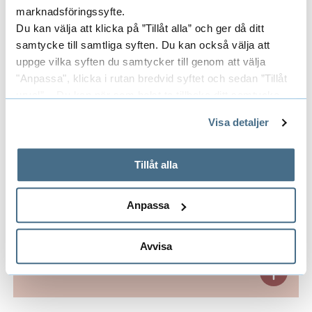
marknadsföringssyfte.
Du kan välja att klicka på ”Tillåt alla” och ger då ditt
samtycke till samtliga syften. Du kan också välja att
uppge vilka syften du samtycker till genom att välja
Senaste publikationer
E
"Anpassa", klicka i rutan bredvid syftet och sedan ”Tillåt
urval”. Du kan när som helst ta tillbaka ditt samtycke
x
genom att öppna CookieBot på vår sida och klicka på ”Ta
Visa detaljer
p
tillbaka samtycke”.
Avslutade forskningsprojekt
E
På fliken "Information" kan du läsa om hur kakorna
a
används och hur vi och våra leverantörer inhämtar och
x
Tillåt alla
behandlar personuppgifter.
n
p
Områden
E
Anpassa
d
a
x
e
Avvisa
n
p
r
Forskargrupper
E
d
a
a
x
e