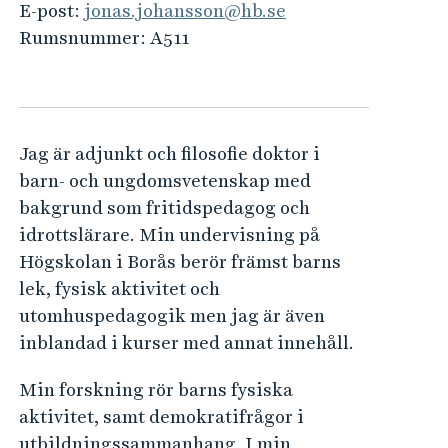
e
E-post:
jonas.johansson@hb.se
h
Rumsnummer:
A511
å
l
l
e
Jag är adjunkt och filosofie doktor i
t
barn- och ungdomsvetenskap med
bakgrund som fritidspedagog och
idrottslärare. Min undervisning på
Högskolan i Borås berör främst barns
lek, fysisk aktivitet och
utomhuspedagogik men jag är även
inblandad i kurser med annat innehåll.
Min forskning rör barns fysiska
aktivitet, samt demokratifrågor i
utbildningssammanhang. I min