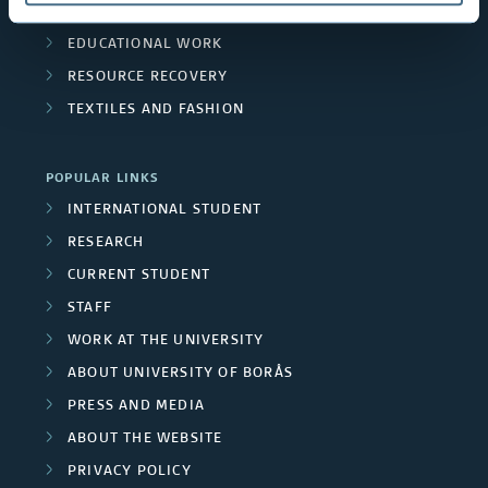
THE HUMAN PERSPECTIVE IN CARE
i
n
EDUCATIONAL WORK
n
c
RESOURCE RECOVERY
g
TEXTILES AND FASHION
l
p
u
POPULAR LINKS
r
d
INTERNATIONAL STUDENT
o
RESEARCH
e
j
CURRENT STUDENT
d
STAFF
e
p
WORK AT THE UNIVERSITY
c
ABOUT UNIVERSITY OF BORÅS
r
t
PRESS AND MEDIA
o
ABOUT THE WEBSITE
s
j
PRIVACY POLICY