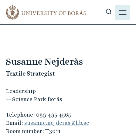
J
M
u
E
S
m
N
h
p
Y
o
t
w
o
s
m
i
a
Susanne Nejderås
t
i
e
Textile Strategist
n
s
c
e
o
Leadership
a
n
— Science Park Borås
r
t
c
e
Telephone:
033-435 4565
h
n
Email:
susanne.nejderas@hb.se
t
Room number:
T3011