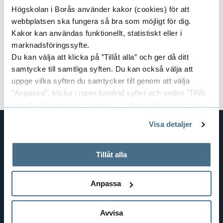
Högskolan i Borås använder kakor (cookies) för att
webbplatsen ska fungera så bra som möjligt för dig.
Ongoing projects
E
Kakor kan användas funktionellt, statistiskt eller i
marknadsföringssyfte.
x
Du kan välja att klicka på ”Tillåt alla” och ger då ditt
samtycke till samtliga syften. Du kan också välja att
p
Concluded projects
E
uppge vilka syften du samtycker till genom att välja
a
"Anpassa", klicka i rutan bredvid syftet och sedan ”Tillåt
x
urval”. Du kan när som helst ta tillbaka ditt samtycke
n
genom att öppna CookieBot på vår sida och klicka på ”Ta
p
Visa detaljer
tillbaka samtycke”.
d
a
På fliken "Information" kan du läsa om hur kakorna
SHORTCUTS
O
används och hur vi och våra leverantörer inhämtar och
Tillåt alla
n
THE SWEDISH SCHOOL OF LIBRARY
behandlar personuppgifter.
AND INFORMATION SCIENCE
n
d
Anpassa
THE SWEDISH SCHOOL OF TEXTILES
g
C
BUSINESS AND IT
o
Avvisa
LIBRARY AND INFORMATION SCIENCE
o