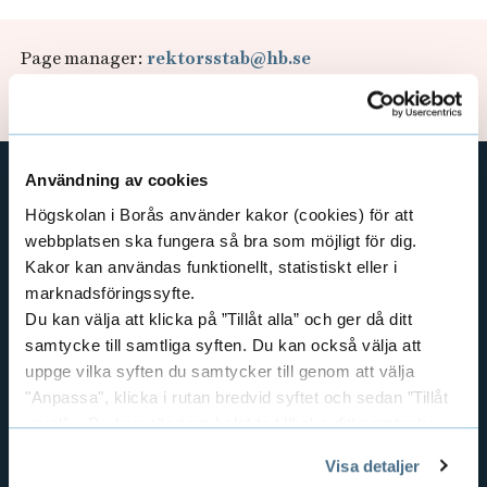
ä
T
n
Page manager:
rektorsstab@hb.se
h
Updated: 2021-11-23
g
e
C
U
Användning av cookies
o
n
Högskolan i Borås använder kakor (cookies) för att
SHORTCUTS
l
webbplatsen ska fungera så bra som möjligt för dig.
THE SWEDISH SCHOOL OF LIBRARY
i
Kakor kan användas funktionellt, statistiskt eller i
AND INFORMATION SCIENCE
l
marknadsföringssyfte.
v
THE SWEDISH SCHOOL OF TEXTILES
a
Du kan välja att klicka på ”Tillåt alla” och ger då ditt
BUSINESS AND IT
e
samtycke till samtliga syften. Du kan också välja att
b
LIBRARY AND INFORMATION SCIENCE
uppge vilka syften du samtycker till genom att välja
r
"Anpassa", klicka i rutan bredvid syftet och sedan ”Tillåt
THE HUMAN PERSPECTIVE IN CARE
o
urval”. Du kan när som helst ta tillbaka ditt samtycke
s
EDUCATIONAL WORK
r
genom att öppna CookieBot på vår sida och klicka på ”Ta
Visa detaljer
RESOURCE RECOVERY
i
tillbaka samtycke”.