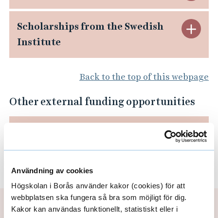
e
l
h
S
Scholarships from the Swedish
C
o
o
Institute
c
l
s
l
h
o
e
a
Back to the top of this webpage
o
s
A
r
l
Other external funding opportunities
e
p
s
a
S
p
h
WeMakeScholars
C
r
c
l
i
l
s
h
i
p
Back to the top of this webpage
Användning av cookies
o
h
o
c
Högskolan i Borås använder kakor (cookies) för att
s
s
i
webbplatsen ska fungera så bra som möjligt för dig.
l
a
Page manager:
admissions@hb.se
f
Kakor kan användas funktionellt, statistiskt eller i
e
p
Updated: 2026-04-27