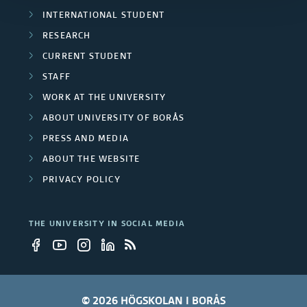
t
r
a
INTERNATIONAL STUDENT
s
h
s
RESEARCH
r
t
e
CURRENT STUDENT
i
s
u
STAFF
S
t
WORK AT THE UNIVERSITY
d
w
y
ABOUT UNIVERSITY OF BORÅS
e
e
PRESS AND MEDIA
o
n
ABOUT THE WEBSITE
d
f
PRIVACY POLICY
t
i
B
s
s
o
THE UNIVERSITY IN SOCIAL MEDIA
a
h
r
t
I
å
t
n
© 2026 HÖGSKOLAN I BORÅS