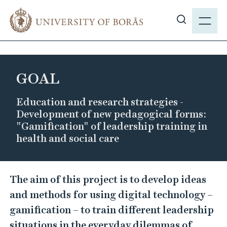
J
M
u
E
S
m
N
h
p
Y
o
t
w
o
GOAL
s
m
i
a
Education and research strategies -
t
i
Development of new pedagogical forms:
e
n
"Gamification" of leadership training in
s
c
health and social care
e
o
a
n
G
r
t
The aim of this project is to develop ideas
O
c
e
and methods for using digital technology –
h
A
n
gamification – to train different leadership
t
L
situations in the everyday dilemmas of