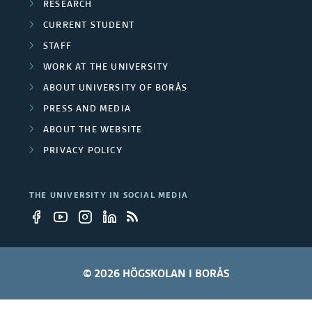
RESEARCH
i
m
CURRENT STUDENT
t
STAFF
b
WORK AT THE UNIVERSITY
y
e
ABOUT UNIVERSITY OF BORÅS
e
r
PRESS AND MEDIA
m
ABOUT THE WEBSITE
s
PRIVACY POLICY
p
l
THE UNIVERSITY IN SOCIAL MEDIA
o
y
e
© 2026 HÖGSKOLAN I BORÅS
e