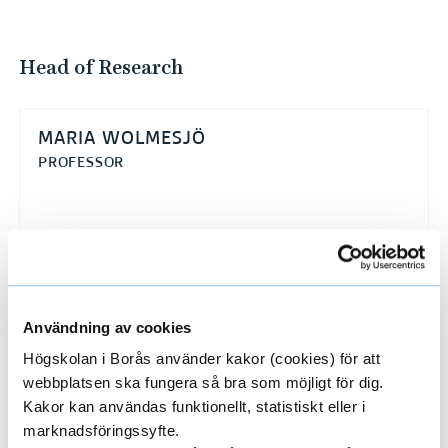
Head of Research
MARIA WOLMESJÖ
PROFESSOR
033-435 4725
maria.wolmesjo@hb.se
Användning av cookies
Researchers/University employees
Högskolan i Borås använder kakor (cookies) för att
E
webbplatsen ska fungera så bra som möjligt för dig.
x
Kakor kan användas funktionellt, statistiskt eller i
marknadsföringssyfte.
p