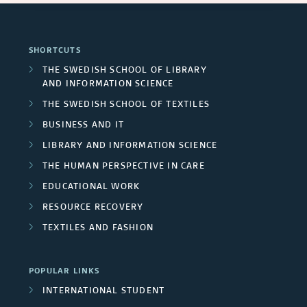
n
n
e
e
r
a
d
a
r
SHORTCUTS
e
l
C
r
THE SWEDISH SCHOOL OF LIBRARY
s
a
AND INFORMATION SCIENCE
p
e
c
/
THE SWEDISH SCHOOL OF TEXTILES
s
r
n
h
BUSINESS AND IT
U
o
t
LIBRARY AND INFORMATION SCIENCE
g
n
THE HUMAN PERSPECTIVE IN CARE
j
r
r
i
EDUCATIONAL WORK
e
e
o
RESOURCE RECOVERY
v
c
s
TEXTILES AND FASHION
u
e
t
p
r
POPULAR LINKS
m
s
INTERNATIONAL STUDENT
s
e