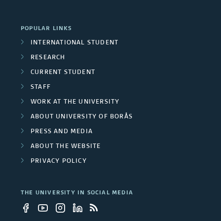
a
p
i
c
r
r
o
POPULAR LINKS
t
c
INTERNATIONAL STUDENT
o
n
s
RESEARCH
h
j
s
CURRENT STUDENT
g
e
STAFF
r
WORK AT THE UNIVERSITY
c
ABOUT UNIVERSITY OF BORÅS
o
t
PRESS AND MEDIA
u
s
ABOUT THE WEBSITE
p
PRIVACY POLICY
s
THE UNIVERSITY IN SOCIAL MEDIA