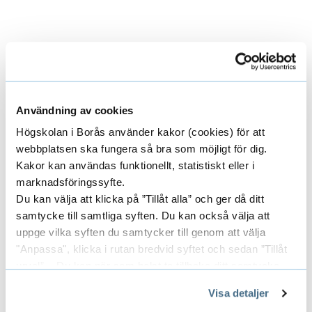
Latest publications
E
x
Användning av cookies
Högskolan i Borås använder kakor (cookies) för att
p
Ongoing projects
E
webbplatsen ska fungera så bra som möjligt för dig.
a
Kakor kan användas funktionellt, statistiskt eller i
x
marknadsföringssyfte.
n
Du kan välja att klicka på ”Tillåt alla” och ger då ditt
p
Concluded projects
E
samtycke till samtliga syften. Du kan också välja att
d
a
uppge vilka syften du samtycker till genom att välja
x
L
"Anpassa", klicka i rutan bredvid syftet och sedan ”Tillåt
n
urval”. Du kan när som helst ta tillbaka ditt samtycke
p
a
Areas
E
genom att öppna CookieBot på vår sida och klicka på ”Ta
d
Visa detaljer
a
tillbaka samtycke”.
t
x