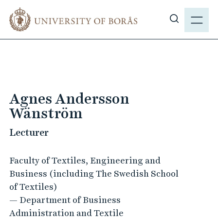
J
M
u
E
S
m
N
h
p
Y
o
t
w
o
s
m
i
a
Agnes Andersson
t
i
Wänström
e
n
s
c
Lecturer
e
o
a
n
Faculty of Textiles, Engineering and
r
t
Business (including The Swedish School
c
e
of Textiles)
h
n
— Department of Business
t
Administration and Textile