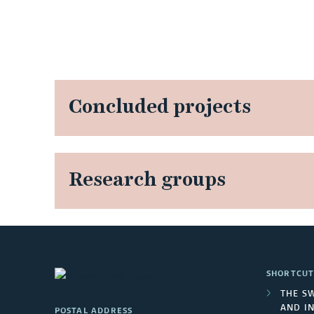
Concluded projects
Research groups
SHORTCUT
THE S
AND I
POSTAL ADDRESS