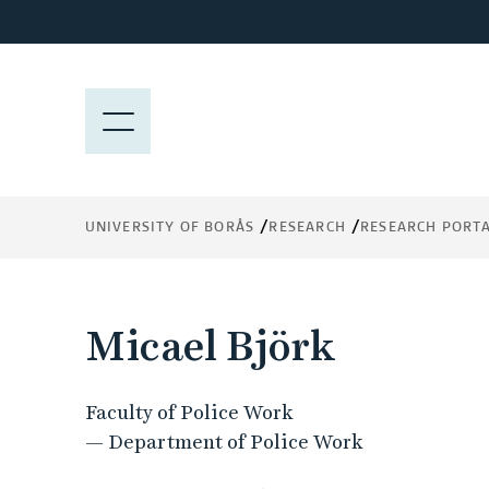
J
u
m
p
M
t
E
o
N
m
Y
a
UNIVERSITY OF BORÅS
RESEARCH
RESEARCH PORT
i
n
c
o
Micael Björk
n
t
e
Faculty of Police Work
n
— Department of Police Work
t