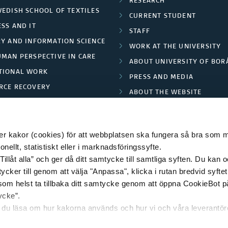
RESEARCH
WEDISH SCHOOL OF TEXTILES
CURRENT STUDENT
SS AND IT
STAFF
RY AND INFORMATION SCIENCE
WORK AT THE UNIVERSITY
UMAN PERSPECTIVE IN CARE
ABOUT UNIVERSITY OF BOR
TIONAL WORK
PRESS AND MEDIA
RCE RECOVERY
ABOUT THE WEBSITE
LES AND FASHION
PRIVACY POLICY
 kakor (cookies) för att webbplatsen ska fungera så bra som möj
ellt, statistiskt eller i marknadsföringssyfte.
Tillåt alla” och ger då ditt samtycke till samtliga syften. Du kan o
© 2026 HÖGSKOLAN I BORÅS
ycker till genom att välja "Anpassa", klicka i rutan bredvid syfte
 som helst ta tillbaka ditt samtycke genom att öppna CookieBot p
ycke”.
n du läsa om hur kakorna används och hur vi och våra leverantö