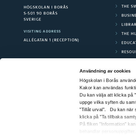
THE S
HÖGSKOLAN I BORÅS
S-501 90 BORÅS
BUSINE
SVERIGE
LIBRA
VISITING ADDRESS
THE H
ALLÉGATAN 1 (RECEPTION)
EDUCA
RESOU
TEXTI
Användning av cookies
Högskolan i Borås använder
Kakor kan användas funktion
Du kan välja att klicka på ”
uppge vilka syften du samt
”Tillåt urval”. Du kan när
klicka på ”Ta tillbaka samt
På fliken "Information" ka
behandlar personuppgifter.